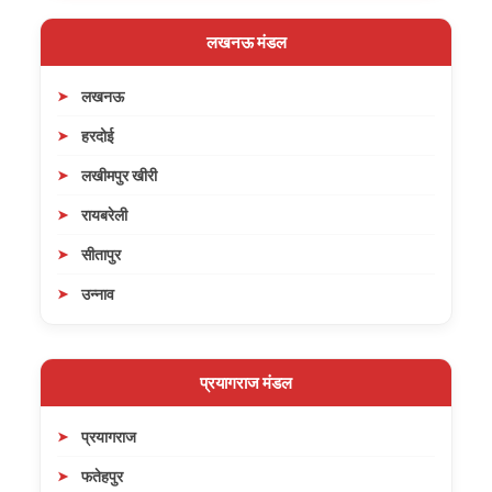
लखनऊ मंडल
लखनऊ
हरदोई
लखीमपुर खीरी
रायबरेली
सीतापुर
उन्नाव
प्रयागराज मंडल
प्रयागराज
फतेहपुर