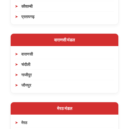
कौशाम्बी
प्रतापगढ़
वाराणसी मंडल
वाराणसी
चंदौली
गाजीपुर
जौनपुर
मेरठ मंडल
मेरठ