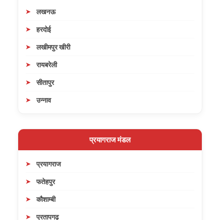
लखनऊ
हरदोई
लखीमपुर खीरी
रायबरेली
सीतापुर
उन्नाव
प्रयागराज मंडल
प्रयागराज
फतेहपुर
कौशाम्बी
प्रतापगढ़