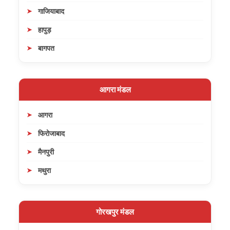
गाजियाबाद
हापुड़
बागपत
आगरा मंडल
आगरा
फिरोजाबाद
मैनपुरी
मथुरा
गोरखपुर मंडल