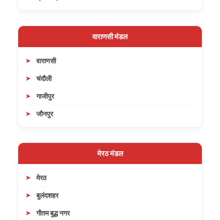
वाराणसी मंडल
वाराणसी
चंदौली
गाजीपुर
जौनपुर
मेरठ मंडल
मेरठ
बुलंदशहर
गौतम बुद्ध नगर