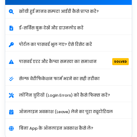
खोयी हुई मानव सम्पदा आईडी कैसे प्राप्त करें?
ई-सर्विस बुक देखें और डाउनलोड करें
पोर्टल का पासवर्ड भूल गए? ऐसे रिसेट करें
पासवर्ड एरर और कैप्चा समस्या का समाधान
SOLVED
सेल्फ वेरीफिकेशन फार्म भरने का सही तरीका
लॉगिन त्रुटियों (Login Errors) को कैसे फिक्स करें?
ऑनलाइन अवकाश (Leave) लेने का पूरा ट्यूटोरियल
बिना App के ऑनलाइन अवकाश कैसे लें?