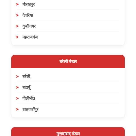
गोरखपुर
देवरिया
कुशीनगर
महराजगंज
बरेली मंडल
बरेली
बदायूँ
पीलीभीत
शाहजहाँपुर
मुरादाबाद मंडल