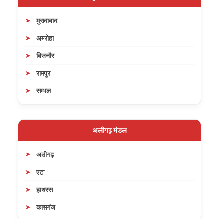
मुरादाबाद
अमरोहा
बिजनौर
रामपुर
सम्भल
अलीगढ़ मंडल
अलीगढ़
एटा
हाथरस
कासगंज