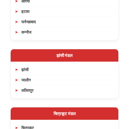
औरैया
इटावा
फर्रुखाबाद
कन्नौज
झांसी मंडल
झांसी
जालौन
ललितपुर
चित्रकूट मंडल
चित्रकूट