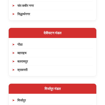
संत कबीर नगर
सिद्धार्थनगर
देवीपाटन मंडल
गोंडा
बहराइच
बलरामपुर
श्रावस्ती
मिर्जापुर मंडल
मिर्जापुर