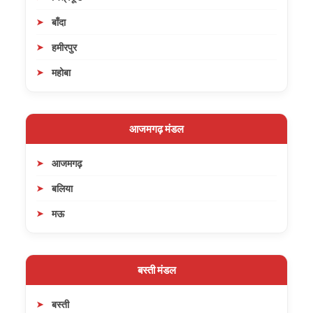
बाँदा
हमीरपुर
महोबा
आजमगढ़ मंडल
आजमगढ़
बलिया
मऊ
बस्ती मंडल
बस्ती