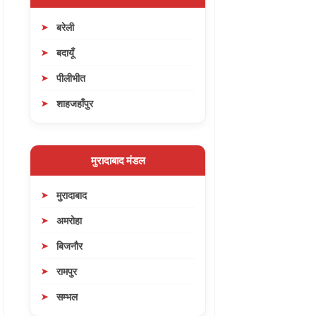
बरेली
बदायूँ
पीलीभीत
शाहजहाँपुर
मुरादाबाद मंडल
मुरादाबाद
अमरोहा
बिजनौर
रामपुर
सम्भल