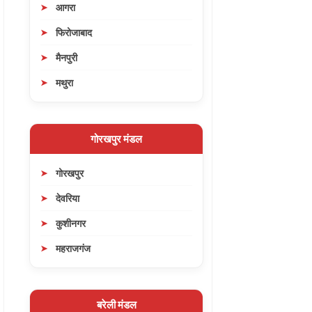
आगरा
फिरोजाबाद
मैनपुरी
मथुरा
गोरखपुर मंडल
गोरखपुर
देवरिया
कुशीनगर
महराजगंज
बरेली मंडल