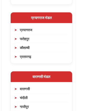
प्रयागराज मंडल
प्रयागराज
फतेहपुर
कौशाम्बी
प्रतापगढ़
वाराणसी मंडल
वाराणसी
चंदौली
गाजीपुर