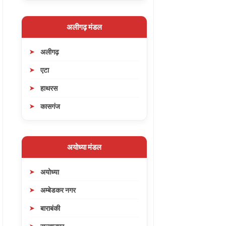
अलीगढ़ मंडल
अलीगढ़
एटा
हाथरस
कासगंज
अयोध्या मंडल
अयोध्या
अम्बेडकर नगर
बाराबंकी