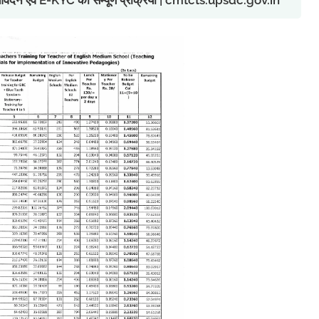
ु आवेदन एवं E-KYC की सम्पूर्ण प्रक्रिया | cmtcts.upsdc.gov.in