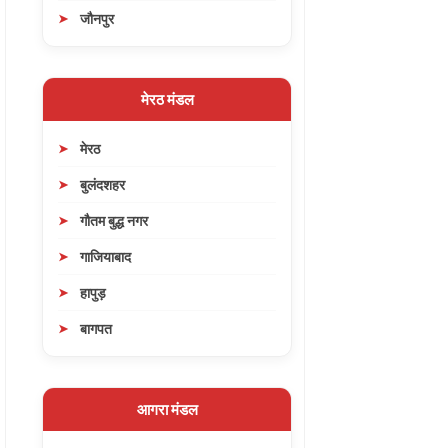
जौनपुर
मेरठ मंडल
मेरठ
बुलंदशहर
गौतम बुद्ध नगर
गाजियाबाद
हापुड़
बागपत
आगरा मंडल