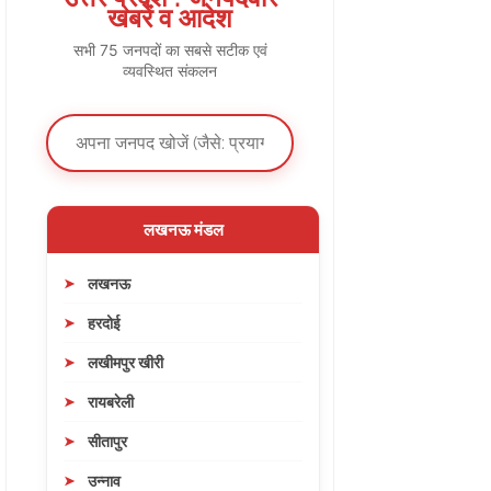
खबरें व आदेश
सभी 75 जनपदों का सबसे सटीक एवं
व्यवस्थित संकलन
लखनऊ मंडल
लखनऊ
हरदोई
लखीमपुर खीरी
रायबरेली
सीतापुर
उन्नाव