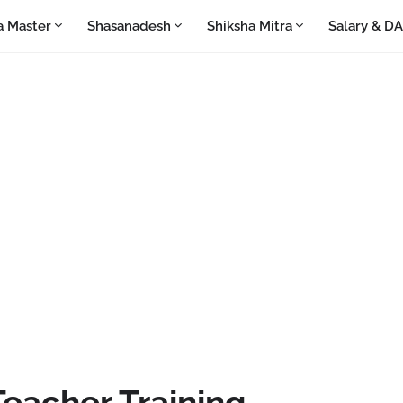
a Master
Shasanadesh
Shiksha Mitra
Salary & D
eacher Training