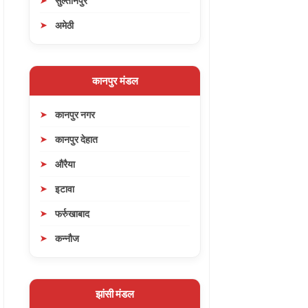
सुल्तानपुर
अमेठी
कानपुर मंडल
कानपुर नगर
कानपुर देहात
औरैया
इटावा
फर्रुखाबाद
कन्नौज
झांसी मंडल