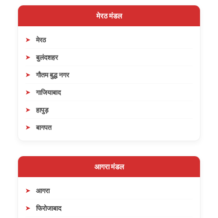
मेरठ मंडल
मेरठ
बुलंदशहर
गौतम बुद्ध नगर
गाजियाबाद
हापुड़
बागपत
आगरा मंडल
आगरा
फिरोजाबाद