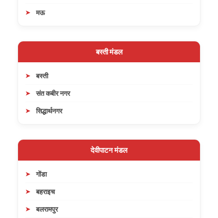
मऊ
बस्ती मंडल
बस्ती
संत कबीर नगर
सिद्धार्थनगर
देवीपाटन मंडल
गोंडा
बहराइच
बलरामपुर