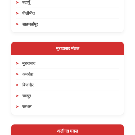
बदायूँ
पीलीभीत
शाहजहाँपुर
मुरादाबाद मंडल
मुरादाबाद
अमरोहा
बिजनौर
रामपुर
सम्भल
अलीगढ़ मंडल