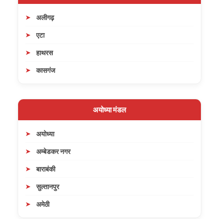
अलीगढ़
एटा
हाथरस
कासगंज
अयोध्या मंडल
अयोध्या
अम्बेडकर नगर
बाराबंकी
सुल्तानपुर
अमेठी