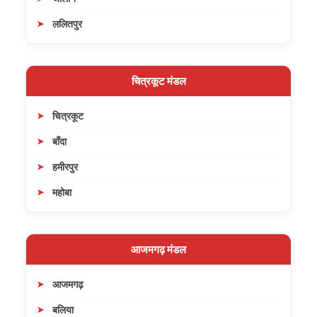
ललितपुर
चित्रकूट मंडल
चित्रकूट
बाँदा
हमीरपुर
महोबा
आजमगढ़ मंडल
आजमगढ़
बलिया