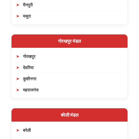
मैनपुरी
मथुरा
गोरखपुर मंडल
गोरखपुर
देवरिया
कुशीनगर
महराजगंज
बरेली मंडल
बरेली