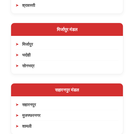
श्रावस्ती
मिर्जापुर मंडल
मिर्जापुर
भदोही
सोनभद्र
सहारनपुर मंडल
सहारनपुर
मुजफ्फरनगर
शामली