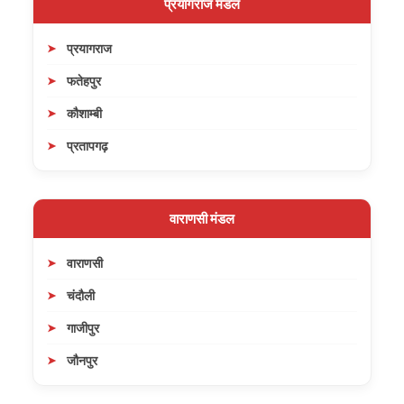
प्रयागराज मंडल
प्रयागराज
फतेहपुर
कौशाम्बी
प्रतापगढ़
वाराणसी मंडल
वाराणसी
चंदौली
गाजीपुर
जौनपुर