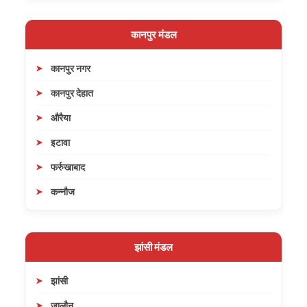
कानपुर मंडल
कानपुर नगर
कानपुर देहात
औरैया
इटावा
फर्रुखाबाद
कन्नौज
झांसी मंडल
झांसी
जालौन