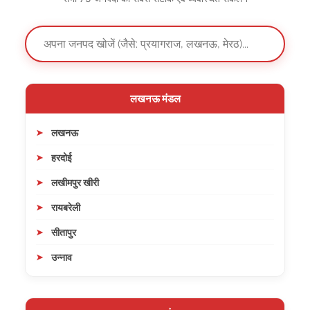
लखनऊ मंडल
लखनऊ
हरदोई
लखीमपुर खीरी
रायबरेली
सीतापुर
उन्नाव