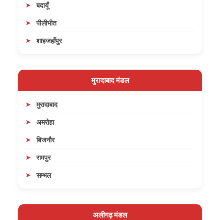
बदायूँ
पीलीभीत
शाहजहाँपुर
मुरादाबाद मंडल
मुरादाबाद
अमरोहा
बिजनौर
रामपुर
सम्भल
अलीगढ़ मंडल