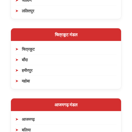
जालौन
ललितपुर
चित्रकूट मंडल
चित्रकूट
बाँदा
हमीरपुर
महोबा
आजमगढ़ मंडल
आजमगढ़
बलिया