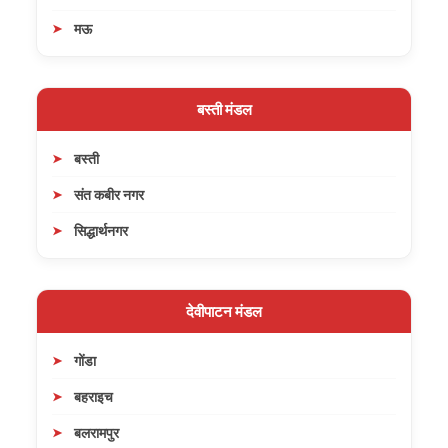
मऊ
बस्ती मंडल
बस्ती
संत कबीर नगर
सिद्धार्थनगर
देवीपाटन मंडल
गोंडा
बहराइच
बलरामपुर