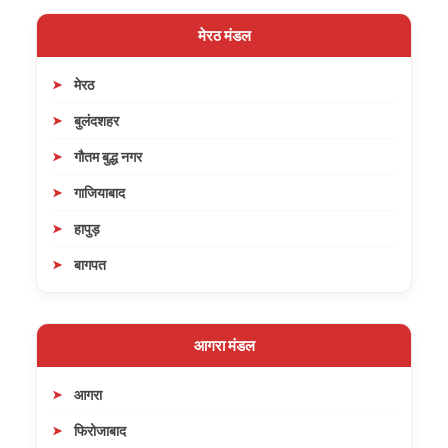
मेरठ मंडल
मेरठ
बुलंदशहर
गौतम बुद्ध नगर
गाजियाबाद
हापुड़
बागपत
आगरा मंडल
आगरा
फिरोजाबाद