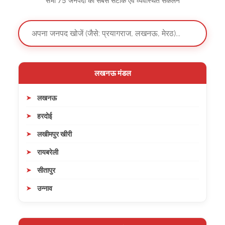
सभी 75 जनपदों का सबसे सटीक एवं व्यवस्थित संकलन
लखनऊ मंडल
लखनऊ
हरदोई
लखीमपुर खीरी
रायबरेली
सीतापुर
उन्नाव