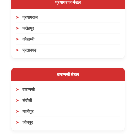
प्रयागराज मंडल
प्रयागराज
फतेहपुर
कौशाम्बी
प्रतापगढ़
वाराणसी मंडल
वाराणसी
चंदौली
गाजीपुर
जौनपुर