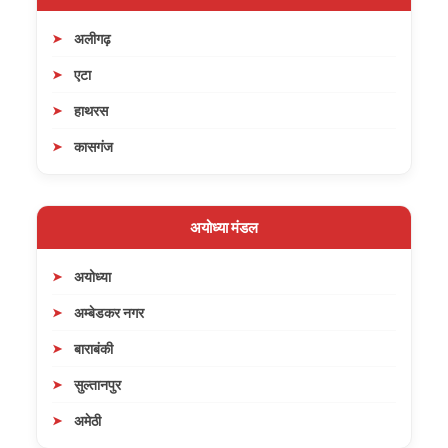
अलीगढ़
एटा
हाथरस
कासगंज
अयोध्या मंडल
अयोध्या
अम्बेडकर नगर
बाराबंकी
सुल्तानपुर
अमेठी