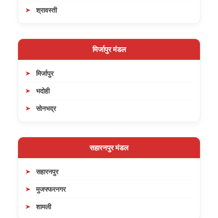
श्रावस्ती
मिर्जापुर मंडल
मिर्जापुर
भदोही
सोनभद्र
सहारनपुर मंडल
सहारनपुर
मुजफ्फरनगर
शामली