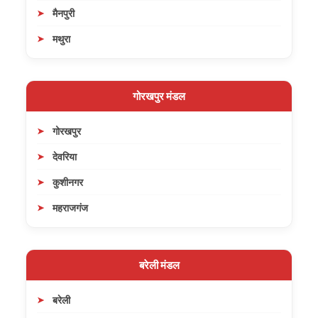
मैनपुरी
मथुरा
गोरखपुर मंडल
गोरखपुर
देवरिया
कुशीनगर
महराजगंज
बरेली मंडल
बरेली