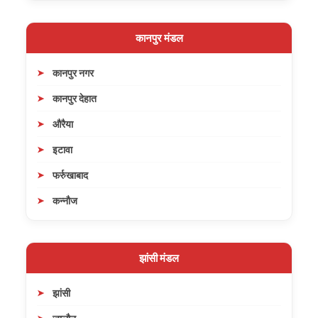
कानपुर मंडल
कानपुर नगर
कानपुर देहात
औरैया
इटावा
फर्रुखाबाद
कन्नौज
झांसी मंडल
झांसी