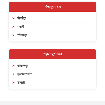
मिर्जापुर मंडल
मिर्जापुर
भदोही
सोनभद्र
सहारनपुर मंडल
सहारनपुर
मुजफ्फरनगर
शामली