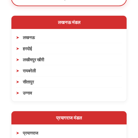
लखनऊ मंडल
लखनऊ
हरदोई
लखीमपुर खीरी
रायबरेली
सीतापुर
उन्नाव
प्रयागराज मंडल
प्रयागराज