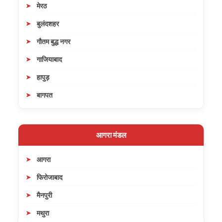
मेरठ
बुलंदशहर
गौतम बुद्ध नगर
गाजियाबाद
हापुड़
बागपत
आगरा मंडल
आगरा
फिरोजाबाद
मैनपुरी
मथुरा