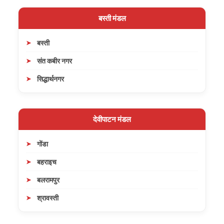
बस्ती मंडल
बस्ती
संत कबीर नगर
सिद्धार्थनगर
देवीपाटन मंडल
गोंडा
बहराइच
बलरामपुर
श्रावस्ती