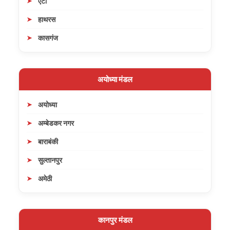
एटा
हाथरस
कासगंज
अयोध्या मंडल
अयोध्या
अम्बेडकर नगर
बाराबंकी
सुल्तानपुर
अमेठी
कानपुर मंडल