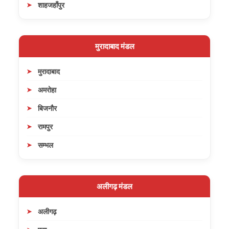
शाहजहाँपुर
मुरादाबाद मंडल
मुरादाबाद
अमरोहा
बिजनौर
रामपुर
सम्भल
अलीगढ़ मंडल
अलीगढ़