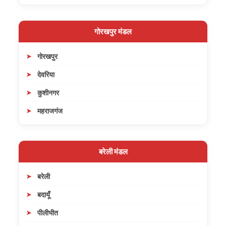
गोरखपुर मंडल
गोरखपुर
देवरिया
कुशीनगर
महराजगंज
बरेली मंडल
बरेली
बदायूँ
पीलीभीत