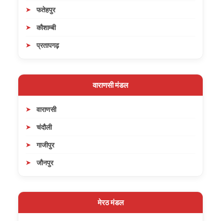
फतेहपुर
कौशाम्बी
प्रतापगढ़
वाराणसी मंडल
वाराणसी
चंदौली
गाजीपुर
जौनपुर
मेरठ मंडल