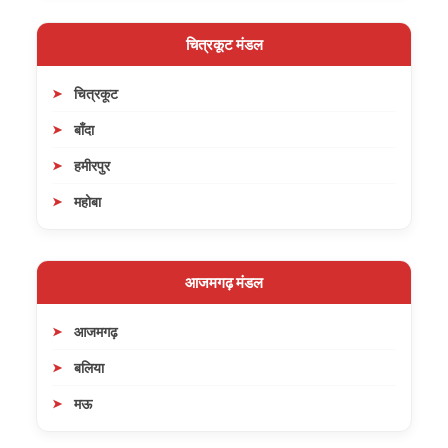
चित्रकूट मंडल
चित्रकूट
बाँदा
हमीरपुर
महोबा
आजमगढ़ मंडल
आजमगढ़
बलिया
मऊ