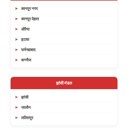
कानपुर नगर
कानपुर देहात
औरैया
इटावा
फर्रुखाबाद
कन्नौज
झांसी मंडल
झांसी
जालौन
ललितपुर