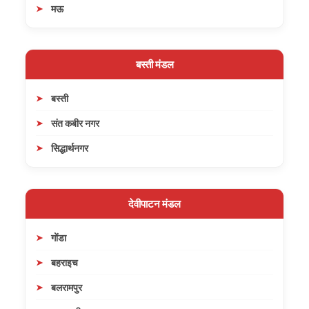
मऊ
बस्ती मंडल
बस्ती
संत कबीर नगर
सिद्धार्थनगर
देवीपाटन मंडल
गोंडा
बहराइच
बलरामपुर