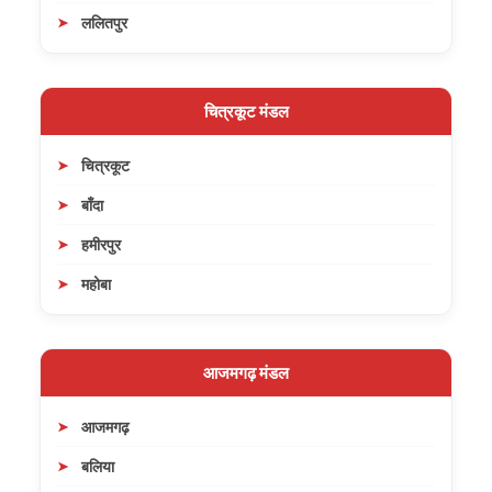
ललितपुर
चित्रकूट मंडल
चित्रकूट
बाँदा
हमीरपुर
महोबा
आजमगढ़ मंडल
आजमगढ़
बलिया