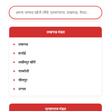
लखनऊ मंडल
लखनऊ
हरदोई
लखीमपुर खीरी
रायबरेली
सीतापुर
उन्नाव
प्रयागराज मंडल