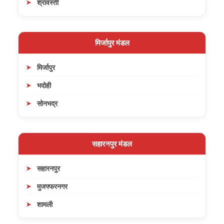
श्रावस्ती
मिर्जापुर मंडल
मिर्जापुर
भदोही
सोनभद्र
सहारनपुर मंडल
सहारनपुर
मुजफ्फरनगर
शामली