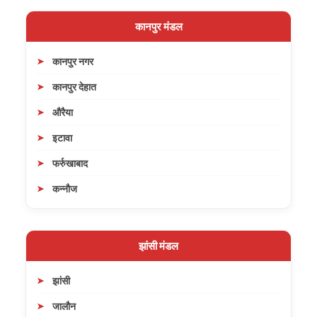
कानपुर मंडल
कानपुर नगर
कानपुर देहात
औरैया
इटावा
फर्रुखाबाद
कन्नौज
झांसी मंडल
झांसी
जालौन