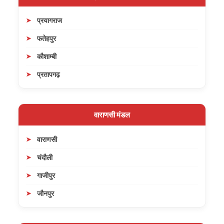
प्रयागराज
फतेहपुर
कौशाम्बी
प्रतापगढ़
वाराणसी मंडल
वाराणसी
चंदौली
गाजीपुर
जौनपुर