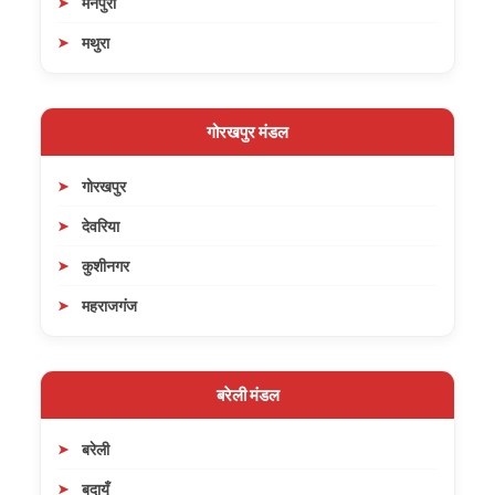
मैनपुरी
मथुरा
गोरखपुर मंडल
गोरखपुर
देवरिया
कुशीनगर
महराजगंज
बरेली मंडल
बरेली
बदायूँ