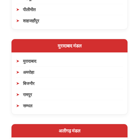
पीलीभीत
शाहजहाँपुर
मुरादाबाद मंडल
मुरादाबाद
अमरोहा
बिजनौर
रामपुर
सम्भल
अलीगढ़ मंडल