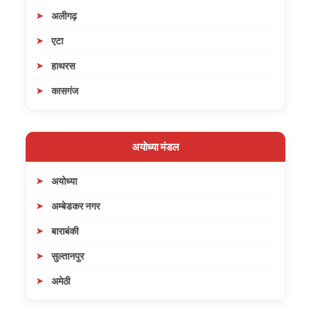
अलीगढ़
एटा
हाथरस
कासगंज
अयोध्या मंडल
अयोध्या
अम्बेडकर नगर
बाराबंकी
सुल्तानपुर
अमेठी