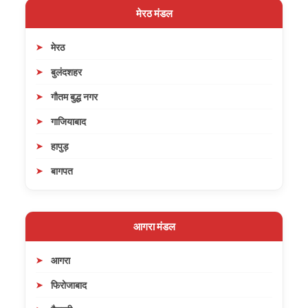
मेरठ मंडल
मेरठ
बुलंदशहर
गौतम बुद्ध नगर
गाजियाबाद
हापुड़
बागपत
आगरा मंडल
आगरा
फिरोजाबाद