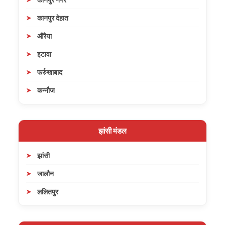
कानपुर देहात
औरैया
इटावा
फर्रुखाबाद
कन्नौज
झांसी मंडल
झांसी
जालौन
ललितपुर