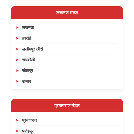
लखनऊ मंडल
लखनऊ
हरदोई
लखीमपुर खीरी
रायबरेली
सीतापुर
उन्नाव
प्रयागराज मंडल
प्रयागराज
फतेहपुर