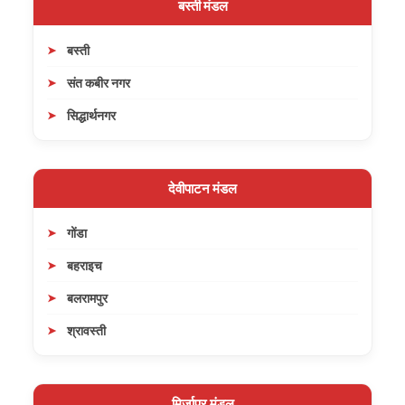
बस्ती मंडल
बस्ती
संत कबीर नगर
सिद्धार्थनगर
देवीपाटन मंडल
गोंडा
बहराइच
बलरामपुर
श्रावस्ती
मिर्जापुर मंडल