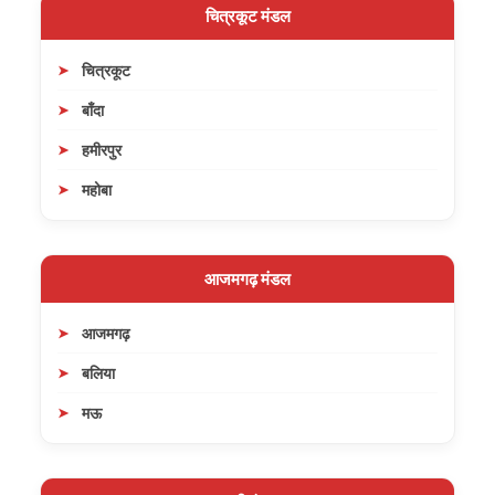
चित्रकूट मंडल
चित्रकूट
बाँदा
हमीरपुर
महोबा
आजमगढ़ मंडल
आजमगढ़
बलिया
मऊ