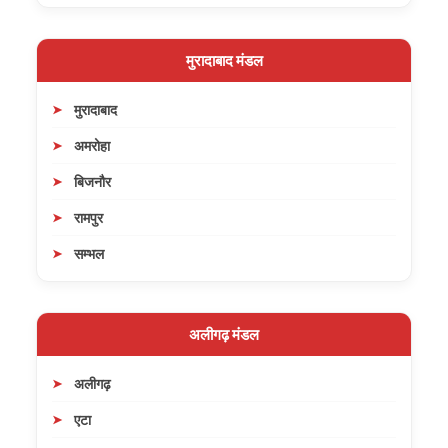
मुरादाबाद मंडल
मुरादाबाद
अमरोहा
बिजनौर
रामपुर
सम्भल
अलीगढ़ मंडल
अलीगढ़
एटा