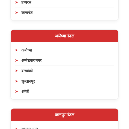
हाथरस
कासगंज
अयोध्या मंडल
अयोध्या
अम्बेडकर नगर
बाराबंकी
सुल्तानपुर
अमेठी
कानपुर मंडल
कानपुर नगर