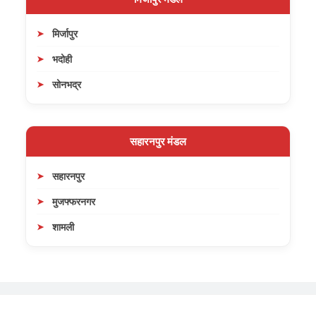
मिर्जापुर
भदोही
सोनभद्र
सहारनपुर मंडल
सहारनपुर
मुजफ्फरनगर
शामली