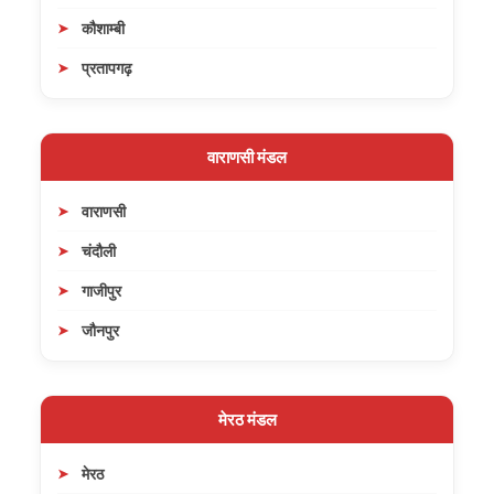
कौशाम्बी
प्रतापगढ़
वाराणसी मंडल
वाराणसी
चंदौली
गाजीपुर
जौनपुर
मेरठ मंडल
मेरठ