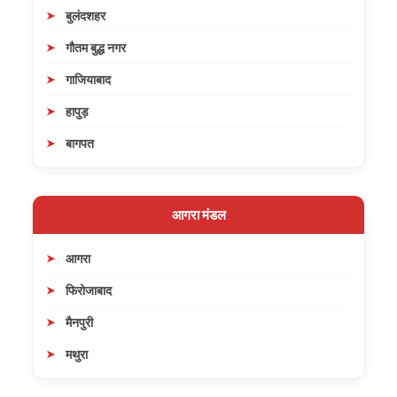
बुलंदशहर
गौतम बुद्ध नगर
गाजियाबाद
हापुड़
बागपत
आगरा मंडल
आगरा
फिरोजाबाद
मैनपुरी
मथुरा