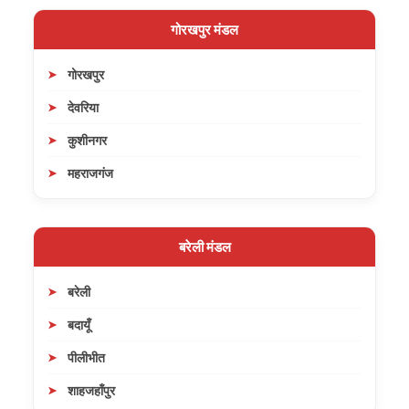
गोरखपुर मंडल
गोरखपुर
देवरिया
कुशीनगर
महराजगंज
बरेली मंडल
बरेली
बदायूँ
पीलीभीत
शाहजहाँपुर