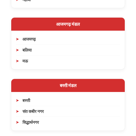
आजमगढ़ मंडल
आजमगढ़
बलिया
मऊ
बस्ती मंडल
बस्ती
संत कबीर नगर
सिद्धार्थनगर