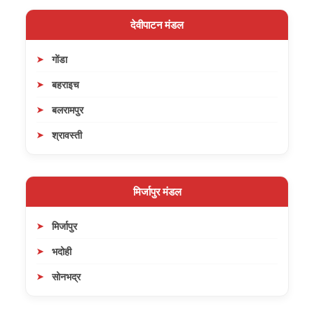
देवीपाटन मंडल
गोंडा
बहराइच
बलरामपुर
श्रावस्ती
मिर्जापुर मंडल
मिर्जापुर
भदोही
सोनभद्र