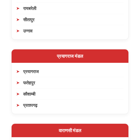
रायबरेली
सीतापुर
उन्नाव
प्रयागराज मंडल
प्रयागराज
फतेहपुर
कौशाम्बी
प्रतापगढ़
वाराणसी मंडल