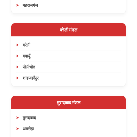
महराजगंज
बरेली मंडल
बरेली
बदायूँ
पीलीभीत
शाहजहाँपुर
मुरादाबाद मंडल
मुरादाबाद
अमरोहा