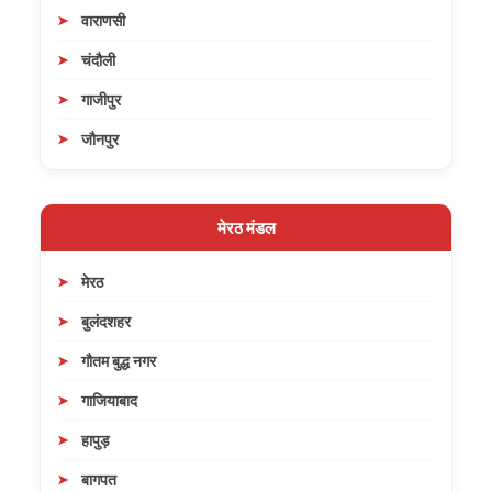
वाराणसी
चंदौली
गाजीपुर
जौनपुर
मेरठ मंडल
मेरठ
बुलंदशहर
गौतम बुद्ध नगर
गाजियाबाद
हापुड़
बागपत