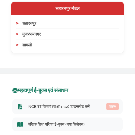
सहारनपुर मंडल
सहारनपुर
मुजफ्फरनगर
शामली
महत्वपूर्ण ई-बुक्स एवं संसाधन
NCERT किताबें (कक्षा 1-12) डाउनलोड करें
NEW
बेसिक शिक्षा परिषद ई-बुक्स (नया सिलेबस)