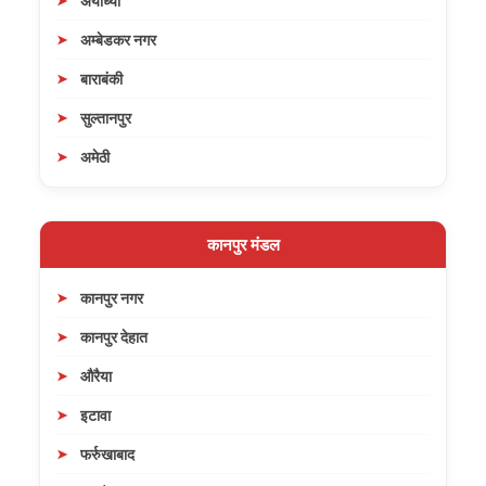
अयोध्या
अम्बेडकर नगर
बाराबंकी
सुल्तानपुर
अमेठी
कानपुर मंडल
कानपुर नगर
कानपुर देहात
औरैया
इटावा
फर्रुखाबाद