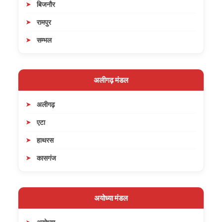
बिजनौर
रामपुर
सम्भल
अलीगढ़ मंडल
अलीगढ़
एटा
हाथरस
कासगंज
अयोध्या मंडल