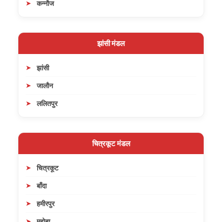
कन्नौज
झांसी मंडल
झांसी
जालौन
ललितपुर
चित्रकूट मंडल
चित्रकूट
बाँदा
हमीरपुर
महोबा