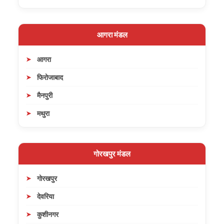
आगरा मंडल
आगरा
फिरोजाबाद
मैनपुरी
मथुरा
गोरखपुर मंडल
गोरखपुर
देवरिया
कुशीनगर