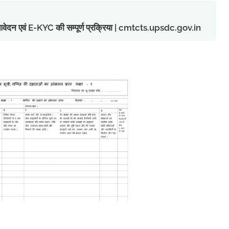
ु आवेदन एवं E-KYC की सम्पूर्ण प्रक्रिया | cmtcts.upsdc.gov.in