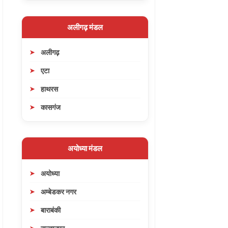
अलीगढ़ मंडल
अलीगढ़
एटा
हाथरस
कासगंज
अयोध्या मंडल
अयोध्या
अम्बेडकर नगर
बाराबंकी