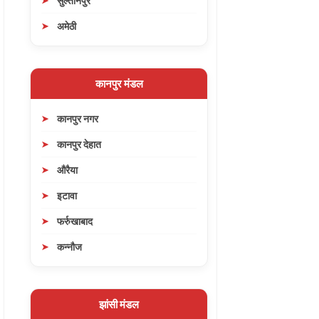
सुल्तानपुर
अमेठी
कानपुर मंडल
कानपुर नगर
कानपुर देहात
औरैया
इटावा
फर्रुखाबाद
कन्नौज
झांसी मंडल