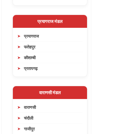
प्रयागराज मंडल
प्रयागराज
फतेहपुर
कौशाम्बी
प्रतापगढ़
वाराणसी मंडल
वाराणसी
चंदौली
गाजीपुर