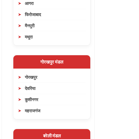
आगरा
फिरोजाबाद
मैनपुरी
मथुरा
गोरखपुर मंडल
गोरखपुर
देवरिया
कुशीनगर
महराजगंज
बरेली मंडल