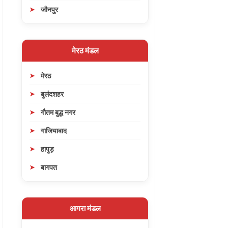
जौनपुर
मेरठ मंडल
मेरठ
बुलंदशहर
गौतम बुद्ध नगर
गाजियाबाद
हापुड़
बागपत
आगरा मंडल