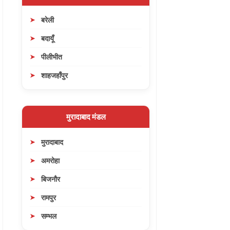
बरेली
बदायूँ
पीलीभीत
शाहजहाँपुर
मुरादाबाद मंडल
मुरादाबाद
अमरोहा
बिजनौर
रामपुर
सम्भल