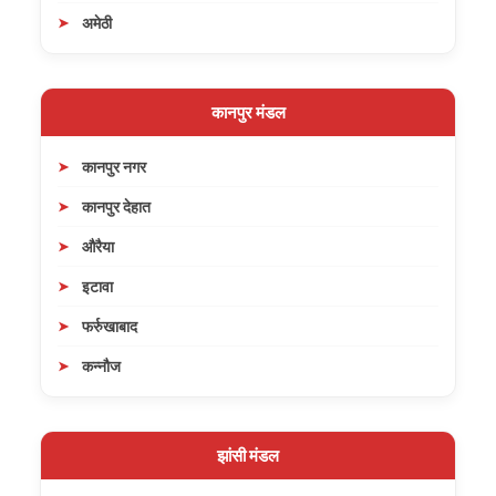
अमेठी
कानपुर मंडल
कानपुर नगर
कानपुर देहात
औरैया
इटावा
फर्रुखाबाद
कन्नौज
झांसी मंडल