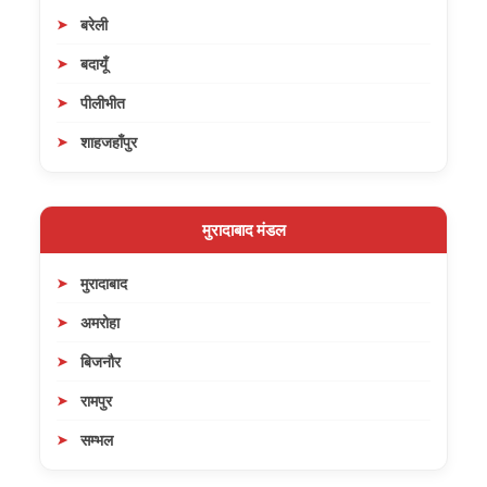
बरेली
बदायूँ
पीलीभीत
शाहजहाँपुर
मुरादाबाद मंडल
मुरादाबाद
अमरोहा
बिजनौर
रामपुर
सम्भल