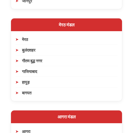
जौनपुर
मेरठ मंडल
मेरठ
बुलंदशहर
गौतम बुद्ध नगर
गाजियाबाद
हापुड़
बागपत
आगरा मंडल
आगरा