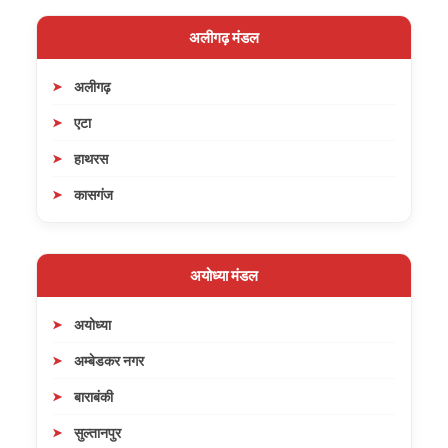
अलीगढ़ मंडल
अलीगढ़
एटा
हाथरस
कासगंज
अयोध्या मंडल
अयोध्या
अम्बेडकर नगर
बाराबंकी
सुल्तानपुर