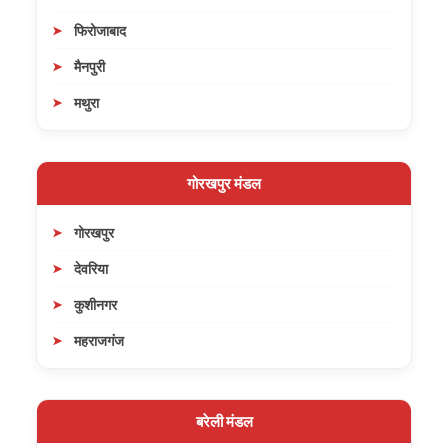
फिरोजाबाद
मैनपुरी
मथुरा
गोरखपुर मंडल
गोरखपुर
देवरिया
कुशीनगर
महराजगंज
बरेली मंडल