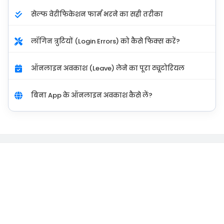
सेल्फ वेरीफिकेशन फार्म भरने का सही तरीका
लॉगिन त्रुटियों (Login Errors) को कैसे फिक्स करें?
ऑनलाइन अवकाश (Leave) लेने का पूरा ट्यूटोरियल
बिना App के ऑनलाइन अवकाश कैसे लें?