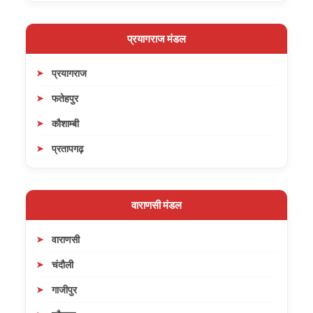
प्रयागराज मंडल
प्रयागराज
फतेहपुर
कौशाम्बी
प्रतापगढ़
वाराणसी मंडल
वाराणसी
चंदौली
गाजीपुर