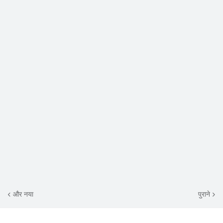
और नया
पुराने