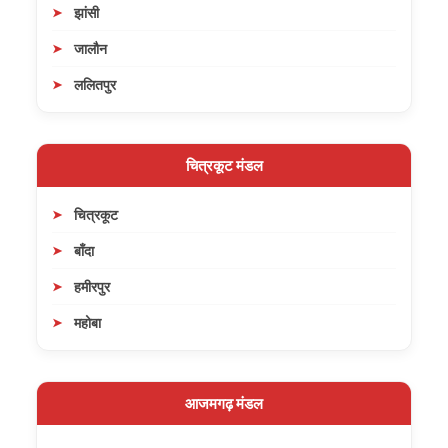
झांसी
जालौन
ललितपुर
चित्रकूट मंडल
चित्रकूट
बाँदा
हमीरपुर
महोबा
आजमगढ़ मंडल