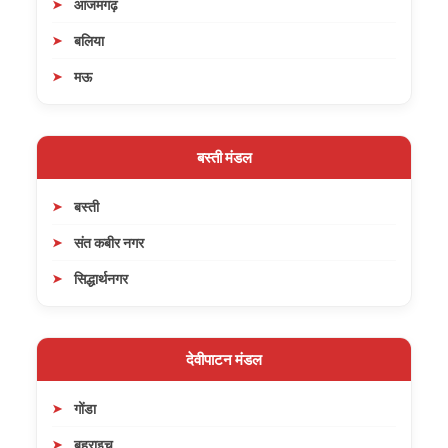
आजमगढ़
बलिया
मऊ
बस्ती मंडल
बस्ती
संत कबीर नगर
सिद्धार्थनगर
देवीपाटन मंडल
गोंडा
बहराइच