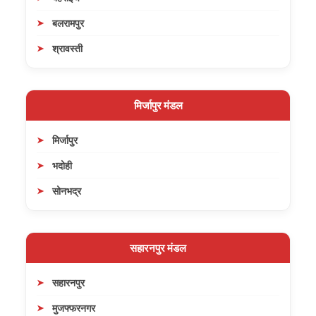
बलरामपुर
श्रावस्ती
मिर्जापुर मंडल
मिर्जापुर
भदोही
सोनभद्र
सहारनपुर मंडल
सहारनपुर
मुजफ्फरनगर