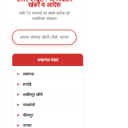
खबरें व आदेश
सभी 75 जनपदों का सबसे सटीक एवं
व्यवस्थित संकलन
लखनऊ मंडल
लखनऊ
हरदोई
लखीमपुर खीरी
रायबरेली
सीतापुर
उन्नाव