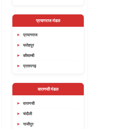
प्रयागराज मंडल
प्रयागराज
फतेहपुर
कौशाम्बी
प्रतापगढ़
वाराणसी मंडल
वाराणसी
चंदौली
गाजीपुर