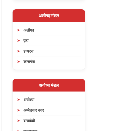
अलीगढ़ मंडल
अलीगढ़
एटा
हाथरस
कासगंज
अयोध्या मंडल
अयोध्या
अम्बेडकर नगर
बाराबंकी