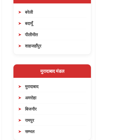
बरेली
बदायूँ
पीलीभीत
शाहजहाँपुर
मुरादाबाद मंडल
मुरादाबाद
अमरोहा
बिजनौर
रामपुर
सम्भल