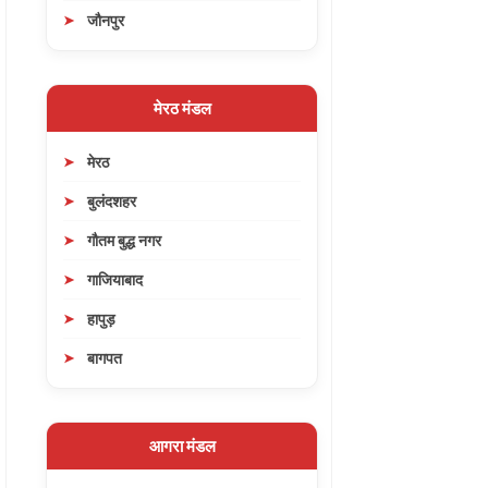
जौनपुर
मेरठ मंडल
मेरठ
बुलंदशहर
गौतम बुद्ध नगर
गाजियाबाद
हापुड़
बागपत
आगरा मंडल