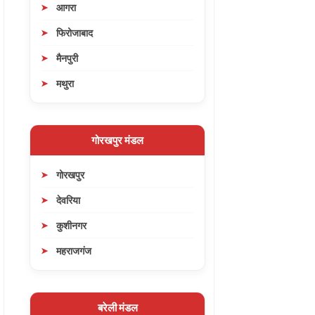
आगरा
फिरोजाबाद
मैनपुरी
मथुरा
गोरखपुर मंडल
गोरखपुर
देवरिया
कुशीनगर
महराजगंज
बरेली मंडल