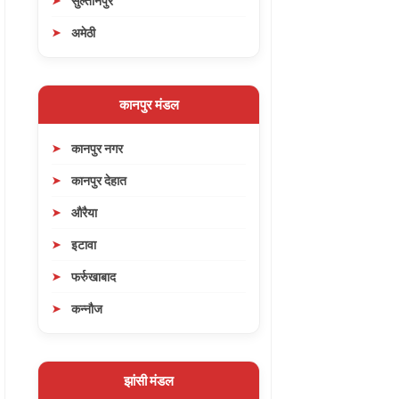
सुल्तानपुर
अमेठी
कानपुर मंडल
कानपुर नगर
कानपुर देहात
औरैया
इटावा
फर्रुखाबाद
कन्नौज
झांसी मंडल