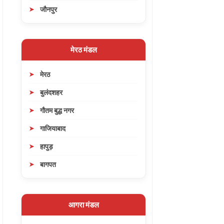
जौनपुर
मेरठ मंडल
मेरठ
बुलंदशहर
गौतम बुद्ध नगर
गाजियाबाद
हापुड़
बागपत
आगरा मंडल