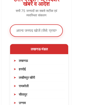
खबरें व आदेश
सभी 75 जनपदों का सबसे सटीक एवं
व्यवस्थित संकलन
लखनऊ मंडल
लखनऊ
हरदोई
लखीमपुर खीरी
रायबरेली
सीतापुर
उन्नाव