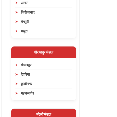
आगरा
फिरोजाबाद
मैनपुरी
मथुरा
गोरखपुर मंडल
गोरखपुर
देवरिया
कुशीनगर
महराजगंज
बरेली मंडल