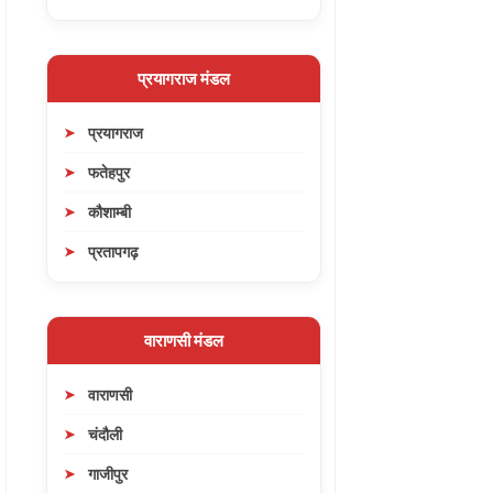
प्रयागराज मंडल
प्रयागराज
फतेहपुर
कौशाम्बी
प्रतापगढ़
वाराणसी मंडल
वाराणसी
चंदौली
गाजीपुर