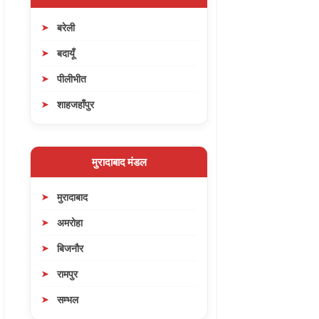
बरेली
बदायूँ
पीलीभीत
शाहजहाँपुर
मुरादाबाद मंडल
मुरादाबाद
अमरोहा
बिजनौर
रामपुर
सम्भल