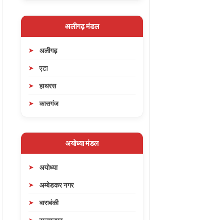
अलीगढ़ मंडल
अलीगढ़
एटा
हाथरस
कासगंज
अयोध्या मंडल
अयोध्या
अम्बेडकर नगर
बाराबंकी