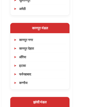
सुल्तानपुर
अमेठी
कानपुर मंडल
कानपुर नगर
कानपुर देहात
औरैया
इटावा
फर्रुखाबाद
कन्नौज
झांसी मंडल