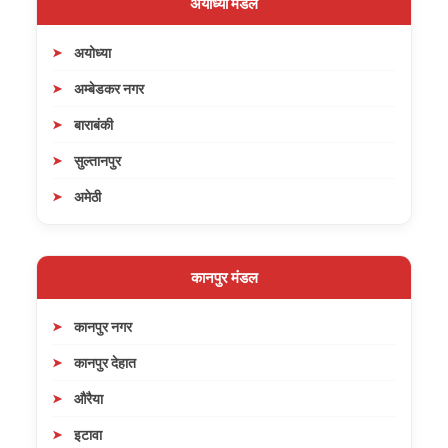
अयोध्या मंडल
अयोध्या
अम्बेडकर नगर
बाराबंकी
सुल्तानपुर
अमेठी
कानपुर मंडल
कानपुर नगर
कानपुर देहात
औरैया
इटावा