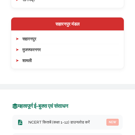
सहारनपुर मंडल
सहारनपुर
मुजफ्फरनगर
शामली
महत्वपूर्ण ई-बुक्स एवं संसाधन
NCERT किताबें (कक्षा 1-12) डाउनलोड करें
NEW