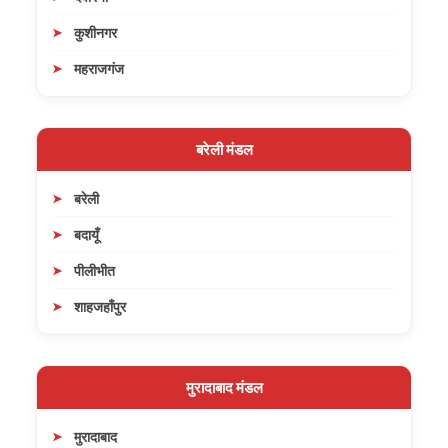
कुशीनगर
महराजगंज
बरेली मंडल
बरेली
बदायूँ
पीलीभीत
शाहजहाँपुर
मुरादाबाद मंडल
मुरादाबाद