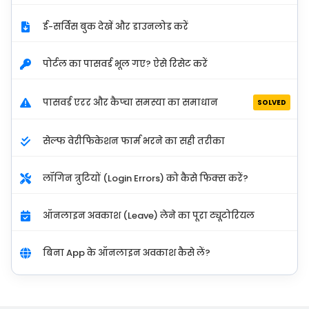
ई-सर्विस बुक देखें और डाउनलोड करें
पोर्टल का पासवर्ड भूल गए? ऐसे रिसेट करें
पासवर्ड एरर और कैप्चा समस्या का समाधान
SOLVED
सेल्फ वेरीफिकेशन फार्म भरने का सही तरीका
लॉगिन त्रुटियों (Login Errors) को कैसे फिक्स करें?
ऑनलाइन अवकाश (Leave) लेने का पूरा ट्यूटोरियल
बिना App के ऑनलाइन अवकाश कैसे लें?