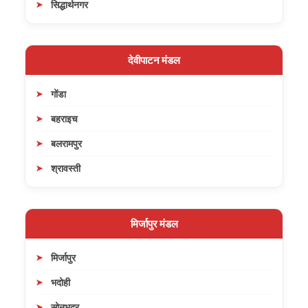
सिद्धार्थनगर
देवीपाटन मंडल
गोंडा
बहराइच
बलरामपुर
श्रावस्ती
मिर्जापुर मंडल
मिर्जापुर
भदोही
सोनभद्र