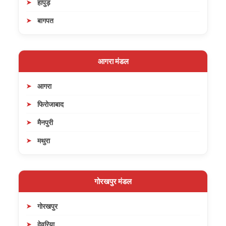
हापुड़
बागपत
आगरा मंडल
आगरा
फिरोजाबाद
मैनपुरी
मथुरा
गोरखपुर मंडल
गोरखपुर
देवरिया