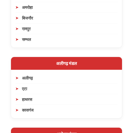
अमरोहा
बिजनौर
रामपुर
सम्भल
अलीगढ़ मंडल
अलीगढ़
एटा
हाथरस
कासगंज