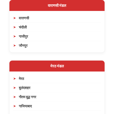
वाराणसी मंडल
वाराणसी
चंदौली
गाजीपुर
जौनपुर
मेरठ मंडल
मेरठ
बुलंदशहर
गौतम बुद्ध नगर
गाजियाबाद