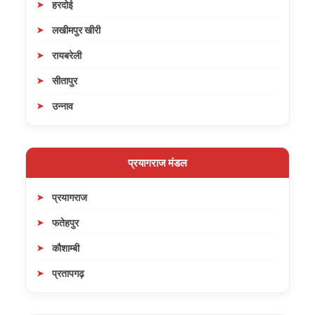
हरदोई
लखीमपुर खीरी
रायबरेली
सीतापुर
उन्नाव
प्रयागराज मंडल
प्रयागराज
फतेहपुर
कौशाम्बी
प्रतापगढ़