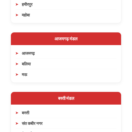
हमीरपुर
महोबा
आजमगढ़ मंडल
आजमगढ़
बलिया
मऊ
बस्ती मंडल
बस्ती
संत कबीर नगर