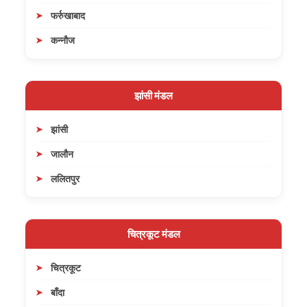
फर्रुखाबाद
कन्नौज
झांसी मंडल
झांसी
जालौन
ललितपुर
चित्रकूट मंडल
चित्रकूट
बाँदा