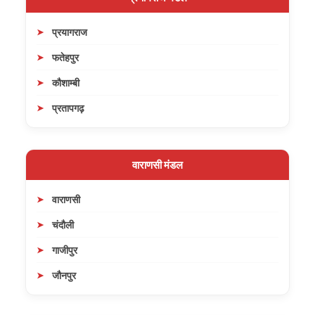
प्रयागराज
फतेहपुर
कौशाम्बी
प्रतापगढ़
वाराणसी मंडल
वाराणसी
चंदौली
गाजीपुर
जौनपुर