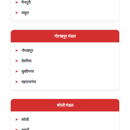
मैनपुरी
मथुरा
गोरखपुर मंडल
गोरखपुर
देवरिया
कुशीनगर
महराजगंज
बरेली मंडल
बरेली
बदायूँ