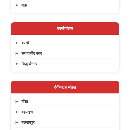
मऊ
बस्ती मंडल
बस्ती
संत कबीर नगर
सिद्धार्थनगर
देवीपाटन मंडल
गोंडा
बहराइच
बलरामपुर