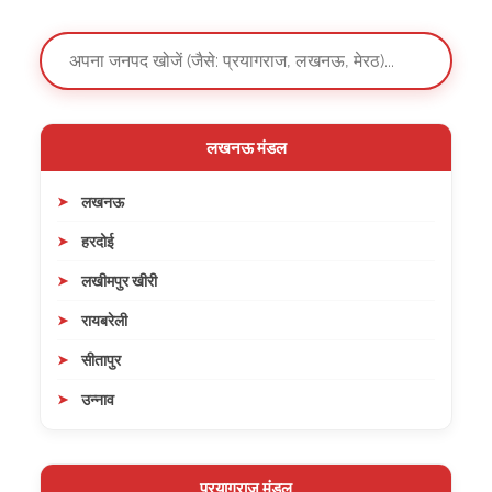
लखनऊ मंडल
लखनऊ
हरदोई
लखीमपुर खीरी
रायबरेली
सीतापुर
उन्नाव
प्रयागराज मंडल