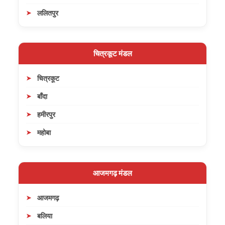
ललितपुर
चित्रकूट मंडल
चित्रकूट
बाँदा
हमीरपुर
महोबा
आजमगढ़ मंडल
आजमगढ़
बलिया