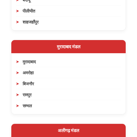
पीलीभीत
शाहजहाँपुर
मुरादाबाद मंडल
मुरादाबाद
अमरोहा
बिजनौर
रामपुर
सम्भल
अलीगढ़ मंडल