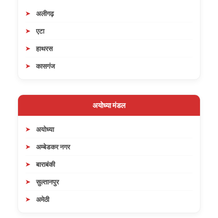
अलीगढ़
एटा
हाथरस
कासगंज
अयोध्या मंडल
अयोध्या
अम्बेडकर नगर
बाराबंकी
सुल्तानपुर
अमेठी