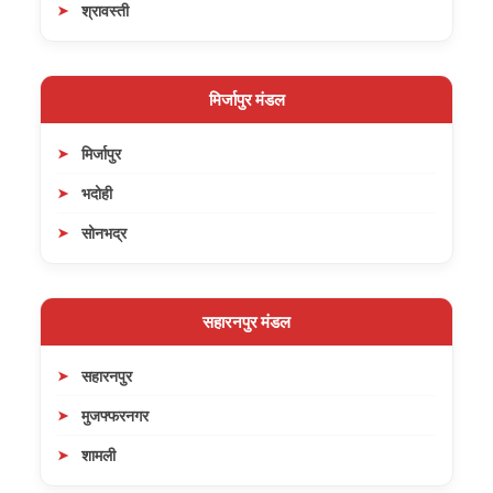
श्रावस्ती
मिर्जापुर मंडल
मिर्जापुर
भदोही
सोनभद्र
सहारनपुर मंडल
सहारनपुर
मुजफ्फरनगर
शामली