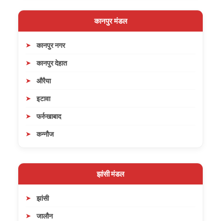
कानपुर मंडल
कानपुर नगर
कानपुर देहात
औरैया
इटावा
फर्रुखाबाद
कन्नौज
झांसी मंडल
झांसी
जालौन