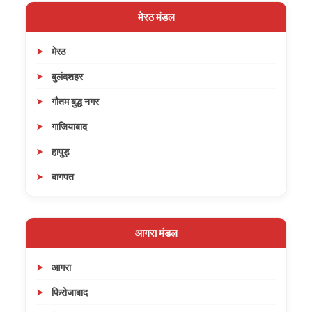
मेरठ मंडल
मेरठ
बुलंदशहर
गौतम बुद्ध नगर
गाजियाबाद
हापुड़
बागपत
आगरा मंडल
आगरा
फिरोजाबाद