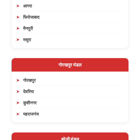
आगरा
फिरोजाबाद
मैनपुरी
मथुरा
गोरखपुर मंडल
गोरखपुर
देवरिया
कुशीनगर
महराजगंज
बरेली मंडल