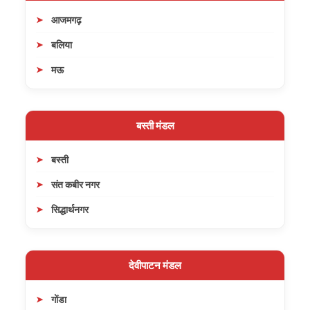
आजमगढ़
बलिया
मऊ
बस्ती मंडल
बस्ती
संत कबीर नगर
सिद्धार्थनगर
देवीपाटन मंडल
गोंडा