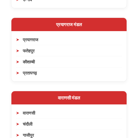
प्रयागराज मंडल
प्रयागराज
फतेहपुर
कौशाम्बी
प्रतापगढ़
वाराणसी मंडल
वाराणसी
चंदौली
गाजीपुर