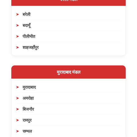
बरेली
बदायूँ
पीलीभीत
शाहजहाँपुर
मुरादाबाद मंडल
मुरादाबाद
अमरोहा
बिजनौर
रामपुर
सम्भल