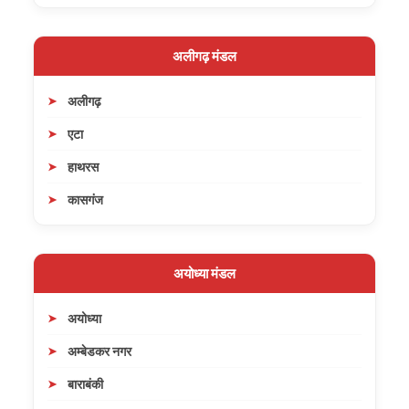
अलीगढ़ मंडल
अलीगढ़
एटा
हाथरस
कासगंज
अयोध्या मंडल
अयोध्या
अम्बेडकर नगर
बाराबंकी