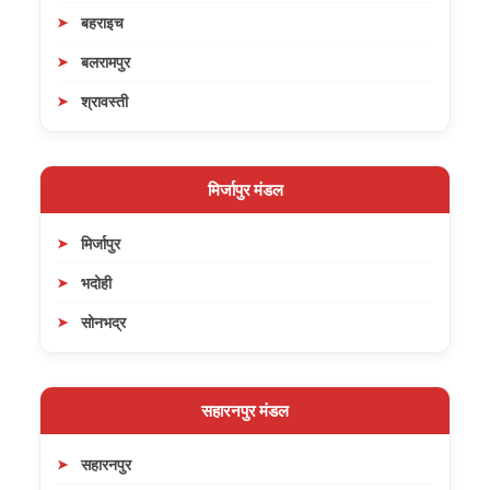
बहराइच
बलरामपुर
श्रावस्ती
मिर्जापुर मंडल
मिर्जापुर
भदोही
सोनभद्र
सहारनपुर मंडल
सहारनपुर