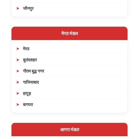
जौनपुर
मेरठ मंडल
मेरठ
बुलंदशहर
गौतम बुद्ध नगर
गाजियाबाद
हापुड़
बागपत
आगरा मंडल