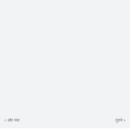
और नया
पुराने