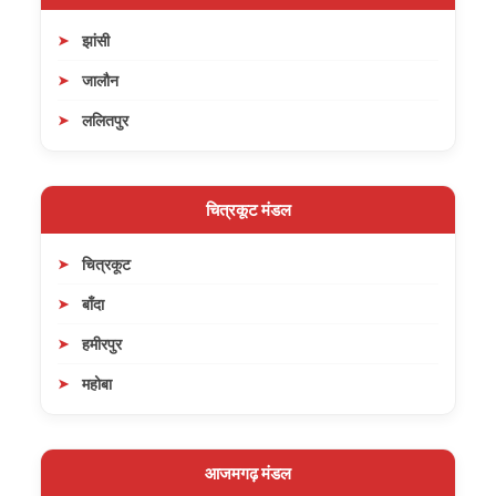
झांसी
जालौन
ललितपुर
चित्रकूट मंडल
चित्रकूट
बाँदा
हमीरपुर
महोबा
आजमगढ़ मंडल