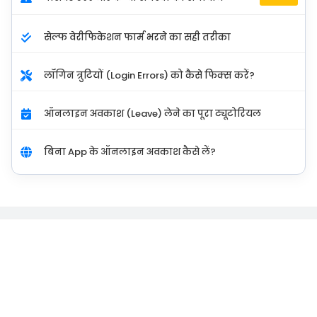
सेल्फ वेरीफिकेशन फार्म भरने का सही तरीका
लॉगिन त्रुटियों (Login Errors) को कैसे फिक्स करें?
ऑनलाइन अवकाश (Leave) लेने का पूरा ट्यूटोरियल
बिना App के ऑनलाइन अवकाश कैसे लें?