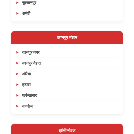
सुल्तानपुर
अमेठी
कानपुर मंडल
कानपुर नगर
कानपुर देहात
औरैया
इटावा
फर्रुखाबाद
कन्नौज
झांसी मंडल