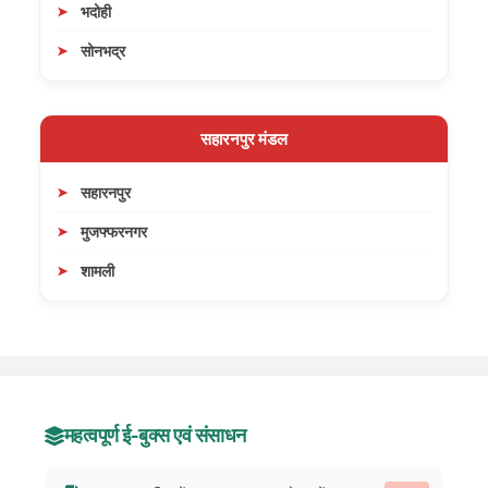
भदोही
सोनभद्र
सहारनपुर मंडल
सहारनपुर
मुजफ्फरनगर
शामली
महत्वपूर्ण ई-बुक्स एवं संसाधन