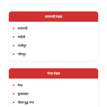
वाराणसी मंडल
वाराणसी
चंदौली
गाजीपुर
जौनपुर
मेरठ मंडल
मेरठ
बुलंदशहर
गौतम बुद्ध नगर