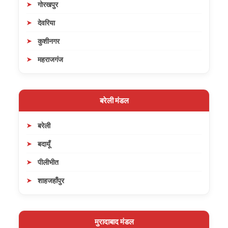
गोरखपुर
देवरिया
कुशीनगर
महराजगंज
बरेली मंडल
बरेली
बदायूँ
पीलीभीत
शाहजहाँपुर
मुरादाबाद मंडल