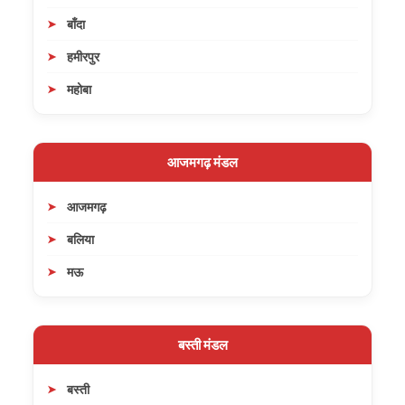
बाँदा
हमीरपुर
महोबा
आजमगढ़ मंडल
आजमगढ़
बलिया
मऊ
बस्ती मंडल
बस्ती