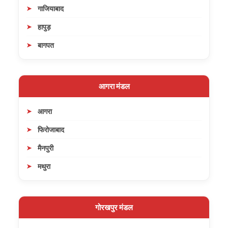
गाजियाबाद
हापुड़
बागपत
आगरा मंडल
आगरा
फिरोजाबाद
मैनपुरी
मथुरा
गोरखपुर मंडल