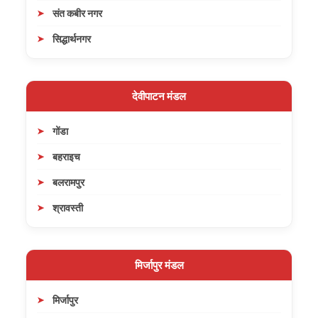
संत कबीर नगर
सिद्धार्थनगर
देवीपाटन मंडल
गोंडा
बहराइच
बलरामपुर
श्रावस्ती
मिर्जापुर मंडल
मिर्जापुर