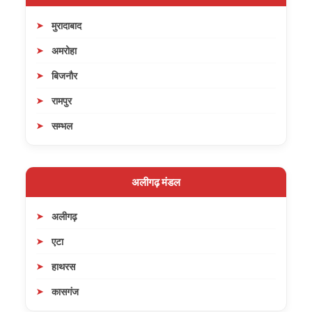
मुरादाबाद
अमरोहा
बिजनौर
रामपुर
सम्भल
अलीगढ़ मंडल
अलीगढ़
एटा
हाथरस
कासगंज