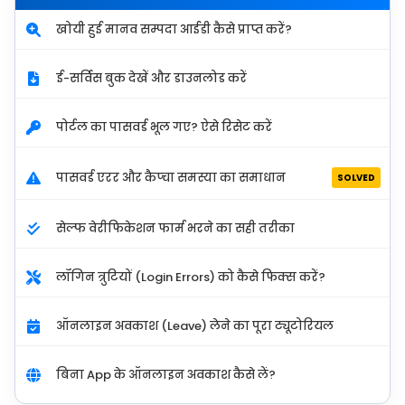
खोयी हुई मानव सम्पदा आईडी कैसे प्राप्त करें?
ई-सर्विस बुक देखें और डाउनलोड करें
पोर्टल का पासवर्ड भूल गए? ऐसे रिसेट करें
पासवर्ड एरर और कैप्चा समस्या का समाधान
SOLVED
सेल्फ वेरीफिकेशन फार्म भरने का सही तरीका
लॉगिन त्रुटियों (Login Errors) को कैसे फिक्स करें?
ऑनलाइन अवकाश (Leave) लेने का पूरा ट्यूटोरियल
बिना App के ऑनलाइन अवकाश कैसे लें?