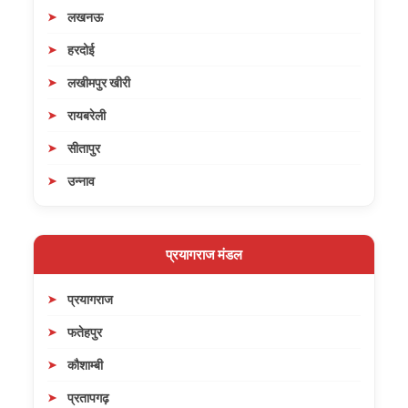
लखनऊ
हरदोई
लखीमपुर खीरी
रायबरेली
सीतापुर
उन्नाव
प्रयागराज मंडल
प्रयागराज
फतेहपुर
कौशाम्बी
प्रतापगढ़