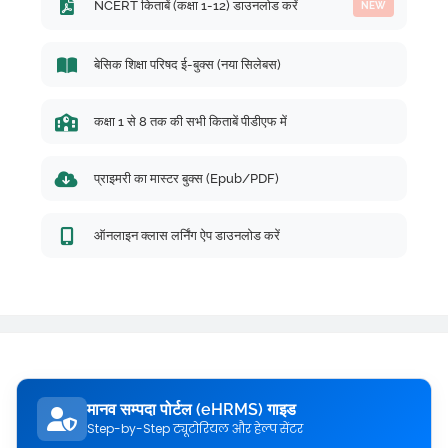
NCERT किताबें (कक्षा 1-12) डाउनलोड करें
NEW
बेसिक शिक्षा परिषद ई-बुक्स (नया सिलेबस)
कक्षा 1 से 8 तक की सभी किताबें पीडीएफ में
प्राइमरी का मास्टर बुक्स (Epub/PDF)
ऑनलाइन क्लास लर्निंग ऐप डाउनलोड करें
मानव सम्पदा पोर्टल (eHRMS) गाइड
Step-by-Step ट्यूटोरियल और हेल्प सेंटर