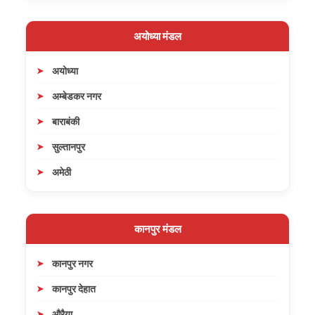
अयोध्या मंडल
अयोध्या
अम्बेडकर नगर
बाराबंकी
सुल्तानपुर
अमेठी
कानपुर मंडल
कानपुर नगर
कानपुर देहात
औरैया