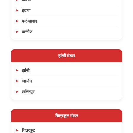
इटावा
फर्रुखाबाद
कन्नौज
झांसी मंडल
झांसी
जालौन
ललितपुर
चित्रकूट मंडल
चित्रकूट