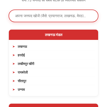
सभी 75 जनपदों का सबसे सटीक एवं व्यवस्थित संकलन
लखनऊ मंडल
लखनऊ
हरदोई
लखीमपुर खीरी
रायबरेली
सीतापुर
उन्नाव