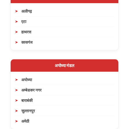
अलीगढ़
एटा
हाथरस
कासगंज
अयोध्या मंडल
अयोध्या
अम्बेडकर नगर
बाराबंकी
सुल्तानपुर
अमेठी