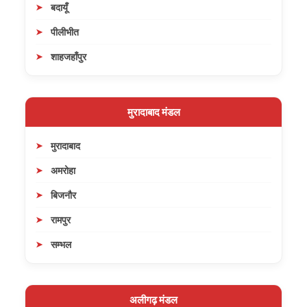
बदायूँ
पीलीभीत
शाहजहाँपुर
मुरादाबाद मंडल
मुरादाबाद
अमरोहा
बिजनौर
रामपुर
सम्भल
अलीगढ़ मंडल