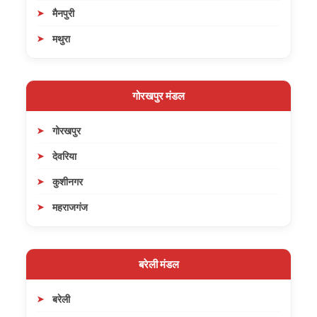
मैनपुरी
मथुरा
गोरखपुर मंडल
गोरखपुर
देवरिया
कुशीनगर
महराजगंज
बरेली मंडल
बरेली