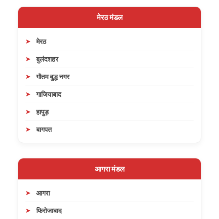
मेरठ मंडल
मेरठ
बुलंदशहर
गौतम बुद्ध नगर
गाजियाबाद
हापुड़
बागपत
आगरा मंडल
आगरा
फिरोजाबाद