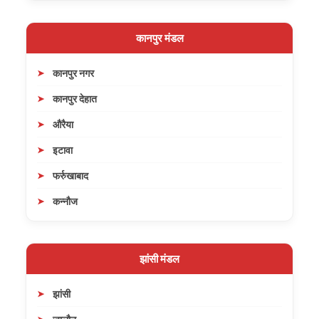
कानपुर मंडल
कानपुर नगर
कानपुर देहात
औरैया
इटावा
फर्रुखाबाद
कन्नौज
झांसी मंडल
झांसी