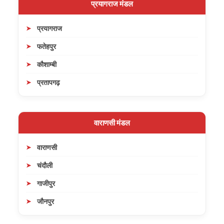
प्रयागराज मंडल
प्रयागराज
फतेहपुर
कौशाम्बी
प्रतापगढ़
वाराणसी मंडल
वाराणसी
चंदौली
गाजीपुर
जौनपुर