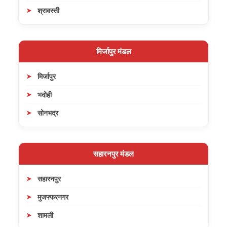
श्रावस्ती
मिर्जापुर मंडल
मिर्जापुर
भदोही
सोनभद्र
सहारनपुर मंडल
सहारनपुर
मुजफ्फरनगर
शामली