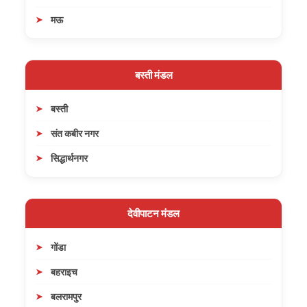
मऊ
बस्ती मंडल
बस्ती
संत कबीर नगर
सिद्धार्थनगर
देवीपाटन मंडल
गोंडा
बहराइच
बलरामपुर