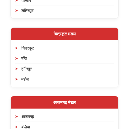
जालौन
ललितपुर
चित्रकूट मंडल
चित्रकूट
बाँदा
हमीरपुर
महोबा
आजमगढ़ मंडल
आजमगढ़
बलिया