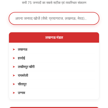
सभी 75 जनपदों का सबसे सटीक एवं व्यवस्थित संकलन
लखनऊ मंडल
लखनऊ
हरदोई
लखीमपुर खीरी
रायबरेली
सीतापुर
उन्नाव