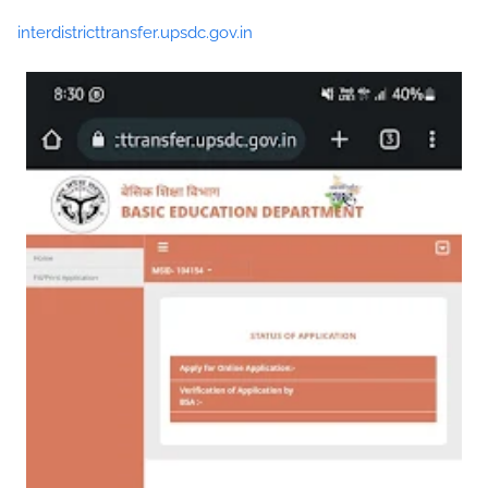
interdistricttransfer.upsdc.gov.in