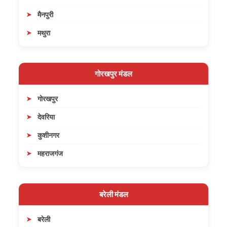
मैनपुरी
मथुरा
गोरखपुर मंडल
गोरखपुर
देवरिया
कुशीनगर
महराजगंज
बरेली मंडल
बरेली