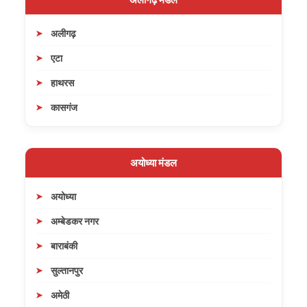
अलीगढ़
एटा
हाथरस
कासगंज
अयोध्या मंडल
अयोध्या
अम्बेडकर नगर
बाराबंकी
सुल्तानपुर
अमेठी