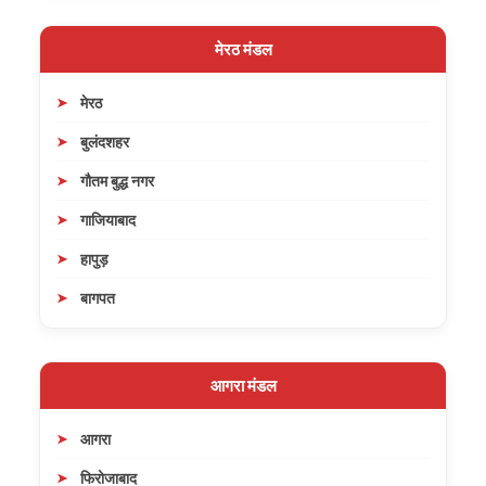
मेरठ मंडल
मेरठ
बुलंदशहर
गौतम बुद्ध नगर
गाजियाबाद
हापुड़
बागपत
आगरा मंडल
आगरा
फिरोजाबाद