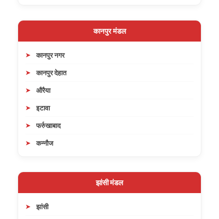
कानपुर मंडल
कानपुर नगर
कानपुर देहात
औरैया
इटावा
फर्रुखाबाद
कन्नौज
झांसी मंडल
झांसी