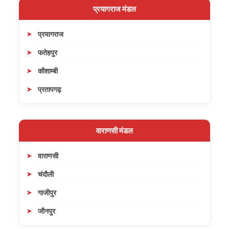
प्रयागराज मंडल
प्रयागराज
फतेहपुर
कौशाम्बी
प्रतापगढ़
वाराणसी मंडल
वाराणसी
चंदौली
गाजीपुर
जौनपुर