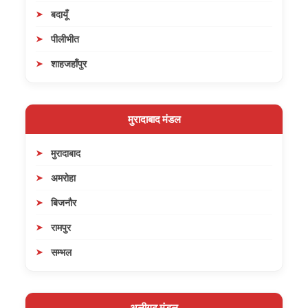
बदायूँ
पीलीभीत
शाहजहाँपुर
मुरादाबाद मंडल
मुरादाबाद
अमरोहा
बिजनौर
रामपुर
सम्भल
अलीगढ़ मंडल