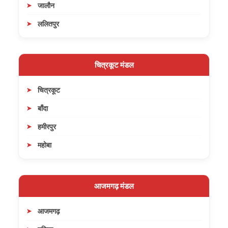
जालौन
ललितपुर
चित्रकूट मंडल
चित्रकूट
बाँदा
हमीरपुर
महोबा
आजमगढ़ मंडल
आजमगढ़