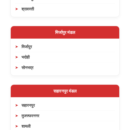
श्रावस्ती
मिर्जापुर मंडल
मिर्जापुर
भदोही
सोनभद्र
सहारनपुर मंडल
सहारनपुर
मुजफ्फरनगर
शामली