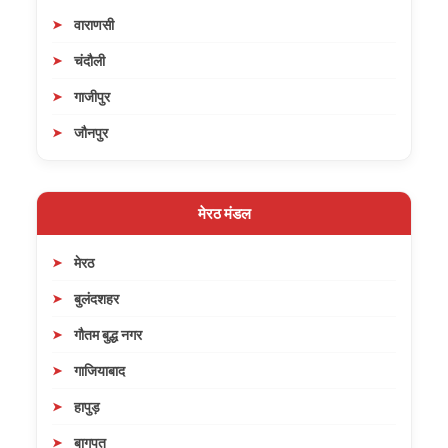
वाराणसी
चंदौली
गाजीपुर
जौनपुर
मेरठ मंडल
मेरठ
बुलंदशहर
गौतम बुद्ध नगर
गाजियाबाद
हापुड़
बागपत