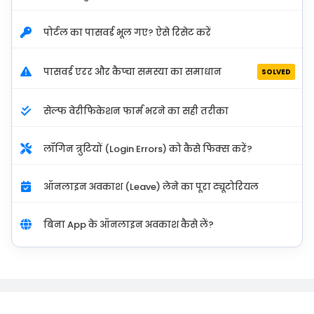
पोर्टल का पासवर्ड भूल गए? ऐसे रिसेट करें
पासवर्ड एरर और कैप्चा समस्या का समाधान
SOLVED
सेल्फ वेरीफिकेशन फार्म भरने का सही तरीका
लॉगिन त्रुटियों (Login Errors) को कैसे फिक्स करें?
ऑनलाइन अवकाश (Leave) लेने का पूरा ट्यूटोरियल
बिना App के ऑनलाइन अवकाश कैसे लें?