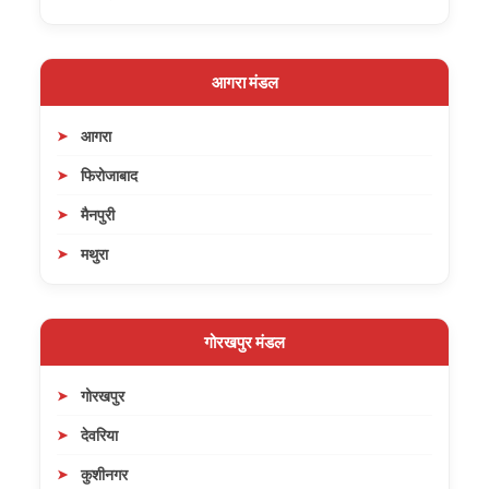
आगरा मंडल
आगरा
फिरोजाबाद
मैनपुरी
मथुरा
गोरखपुर मंडल
गोरखपुर
देवरिया
कुशीनगर