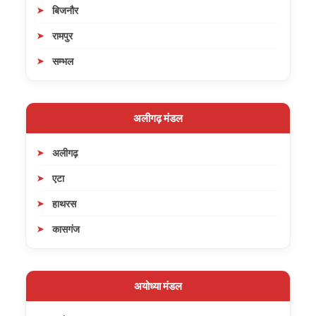
बिजनौर
रामपुर
सम्भल
अलीगढ़ मंडल
अलीगढ़
एटा
हाथरस
कासगंज
अयोध्या मंडल