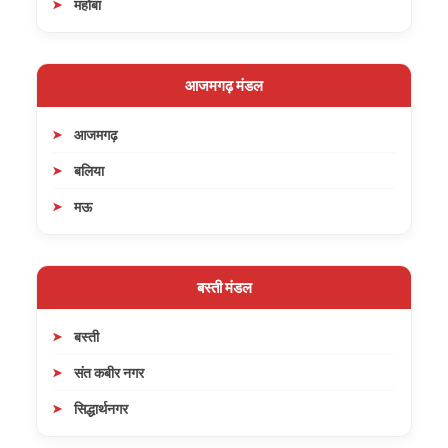
महोबा
आजमगढ़ मंडल
आजमगढ़
बलिया
मऊ
बस्ती मंडल
बस्ती
संत कबीर नगर
सिद्धार्थनगर