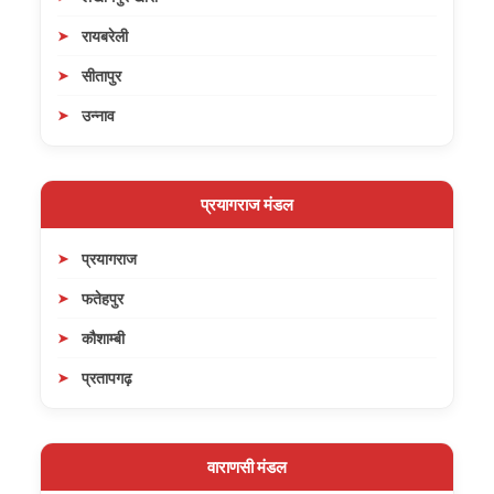
रायबरेली
सीतापुर
उन्नाव
प्रयागराज मंडल
प्रयागराज
फतेहपुर
कौशाम्बी
प्रतापगढ़
वाराणसी मंडल