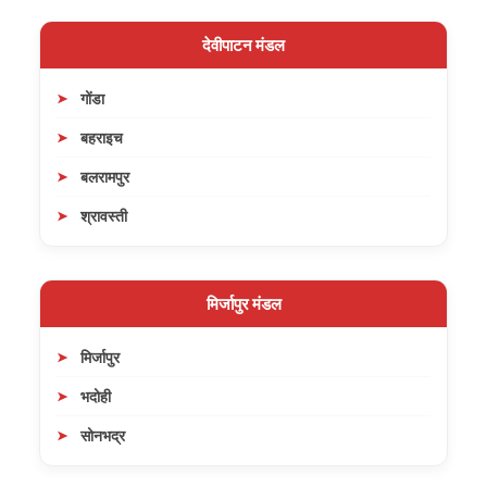
देवीपाटन मंडल
गोंडा
बहराइच
बलरामपुर
श्रावस्ती
मिर्जापुर मंडल
मिर्जापुर
भदोही
सोनभद्र