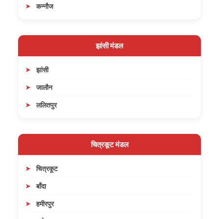
कन्नौज
झांसी मंडल
झांसी
जालौन
ललितपुर
चित्रकूट मंडल
चित्रकूट
बाँदा
हमीरपुर