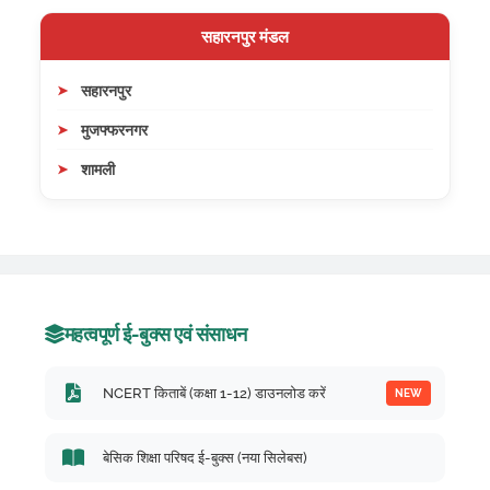
सहारनपुर मंडल
सहारनपुर
मुजफ्फरनगर
शामली
महत्वपूर्ण ई-बुक्स एवं संसाधन
NCERT किताबें (कक्षा 1-12) डाउनलोड करें
NEW
बेसिक शिक्षा परिषद ई-बुक्स (नया सिलेबस)