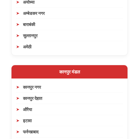
अयोध्या
अम्बेडकर नगर
बाराबंकी
सुल्तानपुर
अमेठी
कानपुर मंडल
कानपुर नगर
कानपुर देहात
औरैया
इटावा
फर्रुखाबाद