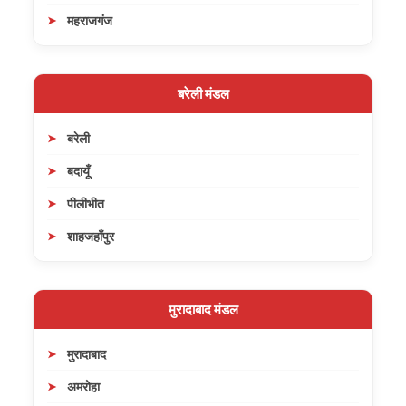
महराजगंज
बरेली मंडल
बरेली
बदायूँ
पीलीभीत
शाहजहाँपुर
मुरादाबाद मंडल
मुरादाबाद
अमरोहा