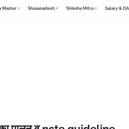
a Master
Shasanadesh
Shiksha Mitra
Salary & D
का पालन व ncte guideline