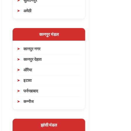
सुल्तानपुर
अमेठी
कानपुर मंडल
कानपुर नगर
कानपुर देहात
औरैया
इटावा
फर्रुखाबाद
कन्नौज
झांसी मंडल