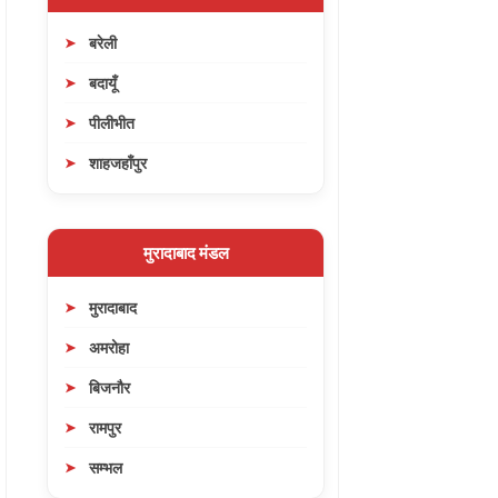
बरेली
बदायूँ
पीलीभीत
शाहजहाँपुर
मुरादाबाद मंडल
मुरादाबाद
अमरोहा
बिजनौर
रामपुर
सम्भल