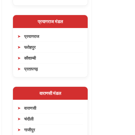
प्रयागराज मंडल
प्रयागराज
फतेहपुर
कौशाम्बी
प्रतापगढ़
वाराणसी मंडल
वाराणसी
चंदौली
गाजीपुर