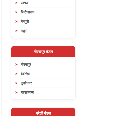
आगरा
फिरोजाबाद
मैनपुरी
मथुरा
गोरखपुर मंडल
गोरखपुर
देवरिया
कुशीनगर
महराजगंज
बरेली मंडल