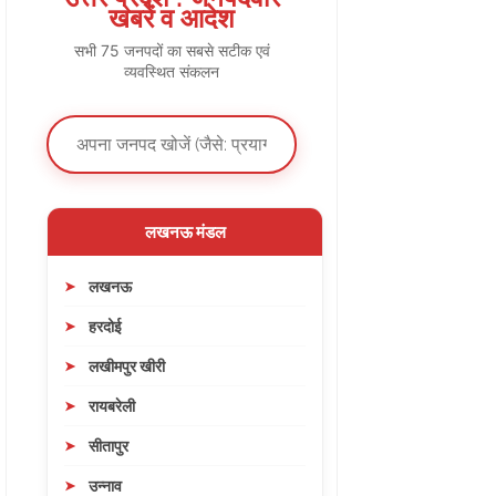
खबरें व आदेश
सभी 75 जनपदों का सबसे सटीक एवं
व्यवस्थित संकलन
लखनऊ मंडल
लखनऊ
हरदोई
लखीमपुर खीरी
रायबरेली
सीतापुर
उन्नाव