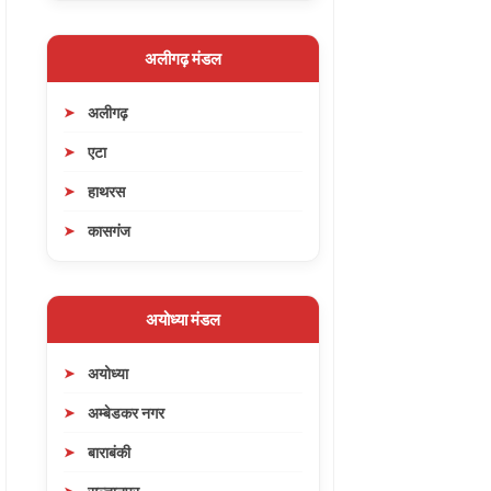
अलीगढ़ मंडल
अलीगढ़
एटा
हाथरस
कासगंज
अयोध्या मंडल
अयोध्या
अम्बेडकर नगर
बाराबंकी