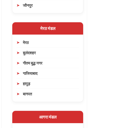
जौनपुर
मेरठ मंडल
मेरठ
बुलंदशहर
गौतम बुद्ध नगर
गाजियाबाद
हापुड़
बागपत
आगरा मंडल