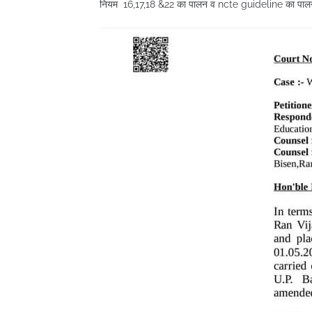
नियम 16,17,18 &22 का पालन व ncte guideline का पालन हो