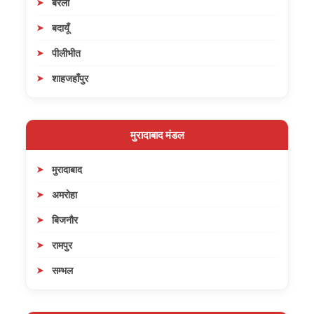
बरेली
बदायूँ
पीलीभीत
शाहजहाँपुर
मुरादाबाद मंडल
मुरादाबाद
अमरोहा
बिजनौर
रामपुर
सम्भल