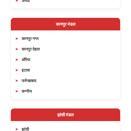
अमेठी
कानपुर मंडल
कानपुर नगर
कानपुर देहात
औरैया
इटावा
फर्रुखाबाद
कन्नौज
झांसी मंडल
झांसी