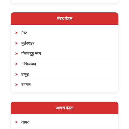
मेरठ मंडल
मेरठ
बुलंदशहर
गौतम बुद्ध नगर
गाजियाबाद
हापुड़
बागपत
आगरा मंडल
आगरा