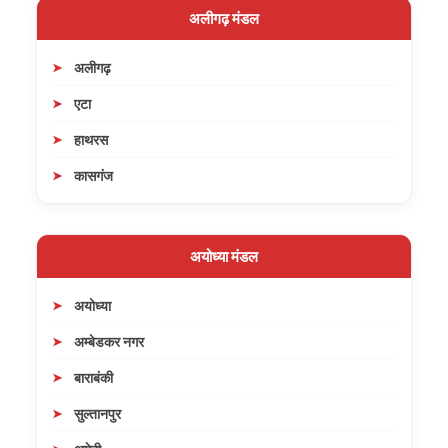
अलीगढ़ मंडल
अलीगढ़
एटा
हाथरस
कासगंज
अयोध्या मंडल
अयोध्या
अम्बेडकर नगर
बाराबंकी
सुल्तानपुर