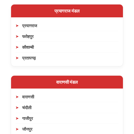
प्रयागराज मंडल
प्रयागराज
फतेहपुर
कौशाम्बी
प्रतापगढ़
वाराणसी मंडल
वाराणसी
चंदौली
गाजीपुर
जौनपुर