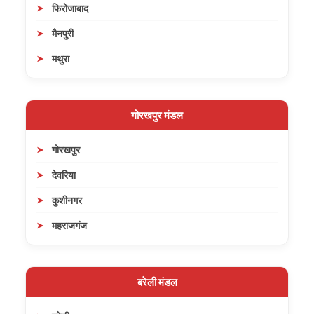
फिरोजाबाद
मैनपुरी
मथुरा
गोरखपुर मंडल
गोरखपुर
देवरिया
कुशीनगर
महराजगंज
बरेली मंडल