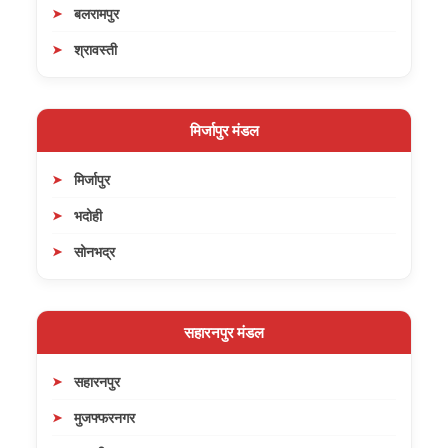
बलरामपुर
श्रावस्ती
मिर्जापुर मंडल
मिर्जापुर
भदोही
सोनभद्र
सहारनपुर मंडल
सहारनपुर
मुजफ्फरनगर