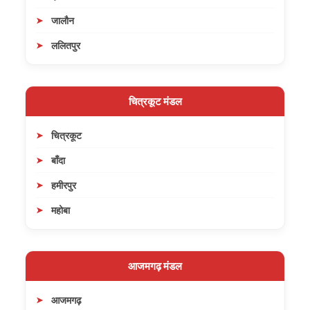
जालौन
ललितपुर
चित्रकूट मंडल
चित्रकूट
बाँदा
हमीरपुर
महोबा
आजमगढ़ मंडल
आजमगढ़