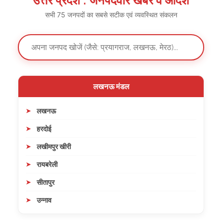
उत्तर प्रदेश : जनपदवार खबरें व आदेश
सभी 75 जनपदों का सबसे सटीक एवं व्यवस्थित संकलन
लखनऊ मंडल
लखनऊ
हरदोई
लखीमपुर खीरी
रायबरेली
सीतापुर
उन्नाव