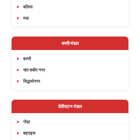
बलिया
मऊ
बस्ती मंडल
बस्ती
संत कबीर नगर
सिद्धार्थनगर
देवीपाटन मंडल
गोंडा
बहराइच