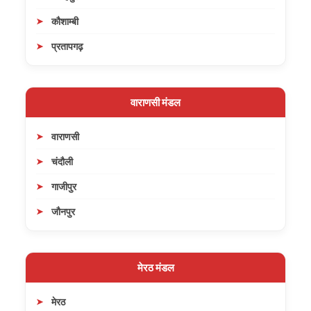
कौशाम्बी
प्रतापगढ़
वाराणसी मंडल
वाराणसी
चंदौली
गाजीपुर
जौनपुर
मेरठ मंडल
मेरठ