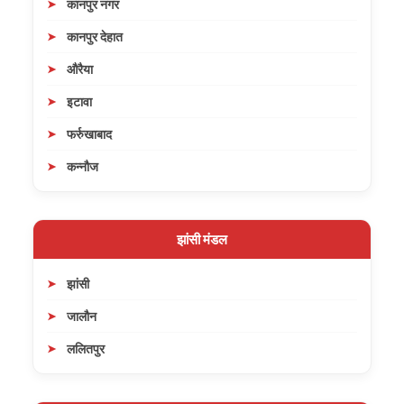
कानपुर नगर
कानपुर देहात
औरैया
इटावा
फर्रुखाबाद
कन्नौज
झांसी मंडल
झांसी
जालौन
ललितपुर