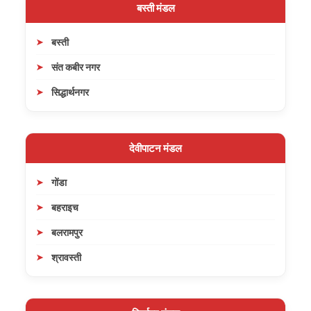
बस्ती मंडल
बस्ती
संत कबीर नगर
सिद्धार्थनगर
देवीपाटन मंडल
गोंडा
बहराइच
बलरामपुर
श्रावस्ती