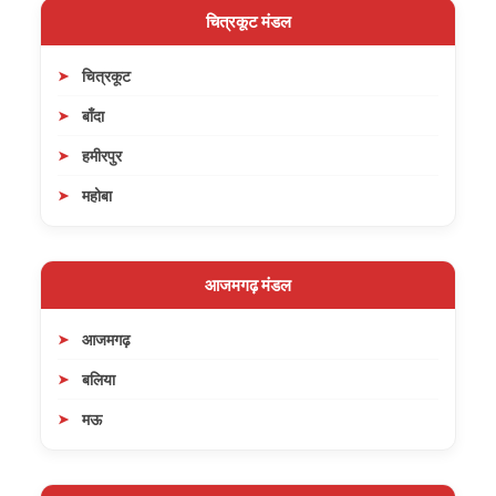
चित्रकूट मंडल
चित्रकूट
बाँदा
हमीरपुर
महोबा
आजमगढ़ मंडल
आजमगढ़
बलिया
मऊ