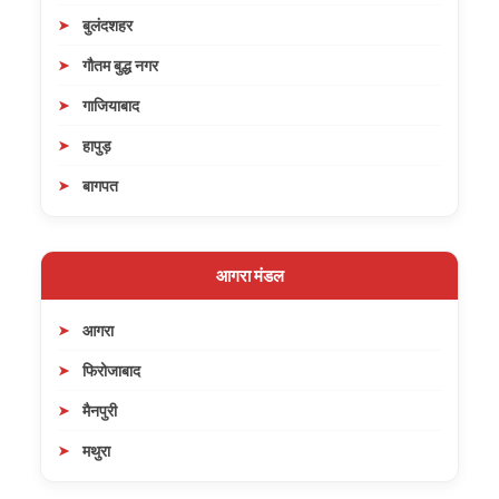
बुलंदशहर
गौतम बुद्ध नगर
गाजियाबाद
हापुड़
बागपत
आगरा मंडल
आगरा
फिरोजाबाद
मैनपुरी
मथुरा