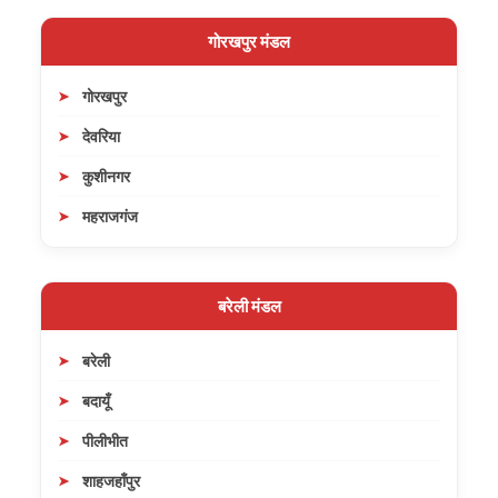
गोरखपुर मंडल
गोरखपुर
देवरिया
कुशीनगर
महराजगंज
बरेली मंडल
बरेली
बदायूँ
पीलीभीत
शाहजहाँपुर