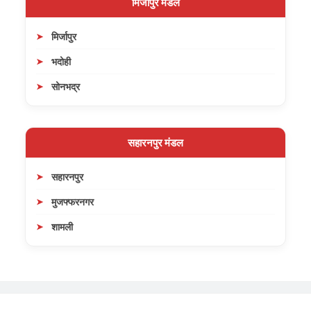
मिर्जापुर मंडल
मिर्जापुर
भदोही
सोनभद्र
सहारनपुर मंडल
सहारनपुर
मुजफ्फरनगर
शामली