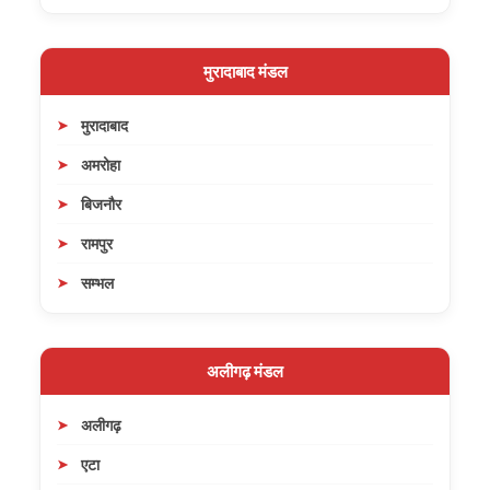
मुरादाबाद मंडल
मुरादाबाद
अमरोहा
बिजनौर
रामपुर
सम्भल
अलीगढ़ मंडल
अलीगढ़
एटा