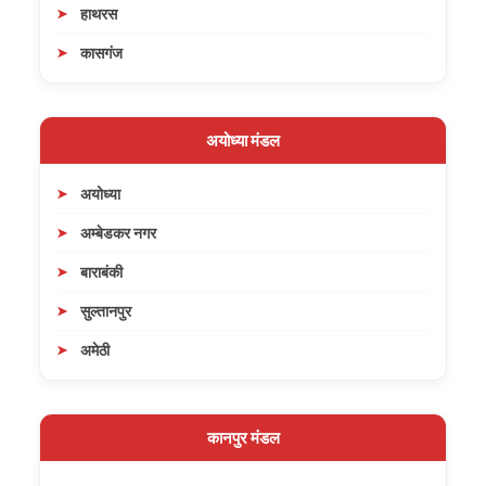
हाथरस
कासगंज
अयोध्या मंडल
अयोध्या
अम्बेडकर नगर
बाराबंकी
सुल्तानपुर
अमेठी
कानपुर मंडल