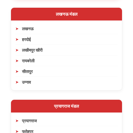
लखनऊ मंडल
लखनऊ
हरदोई
लखीमपुर खीरी
रायबरेली
सीतापुर
उन्नाव
प्रयागराज मंडल
प्रयागराज
फतेहपुर