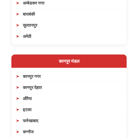
अम्बेडकर नगर
बाराबंकी
सुल्तानपुर
अमेठी
कानपुर मंडल
कानपुर नगर
कानपुर देहात
औरैया
इटावा
फर्रुखाबाद
कन्नौज