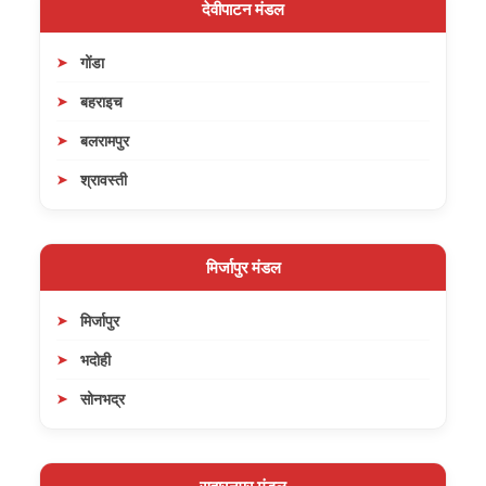
देवीपाटन मंडल
गोंडा
बहराइच
बलरामपुर
श्रावस्ती
मिर्जापुर मंडल
मिर्जापुर
भदोही
सोनभद्र