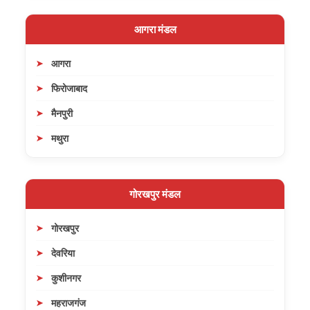
आगरा मंडल
आगरा
फिरोजाबाद
मैनपुरी
मथुरा
गोरखपुर मंडल
गोरखपुर
देवरिया
कुशीनगर
महराजगंज