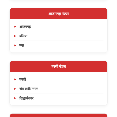
आजमगढ़ मंडल
आजमगढ़
बलिया
मऊ
बस्ती मंडल
बस्ती
संत कबीर नगर
सिद्धार्थनगर