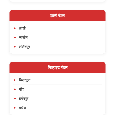
झांसी मंडल
झांसी
जालौन
ललितपुर
चित्रकूट मंडल
चित्रकूट
बाँदा
हमीरपुर
महोबा