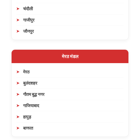
चंदौली
गाजीपुर
जौनपुर
मेरठ मंडल
मेरठ
बुलंदशहर
गौतम बुद्ध नगर
गाजियाबाद
हापुड़
बागपत