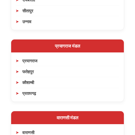
सीतापुर
उन्नाव
प्रयागराज मंडल
प्रयागराज
फतेहपुर
कौशाम्बी
प्रतापगढ़
वाराणसी मंडल
वाराणसी