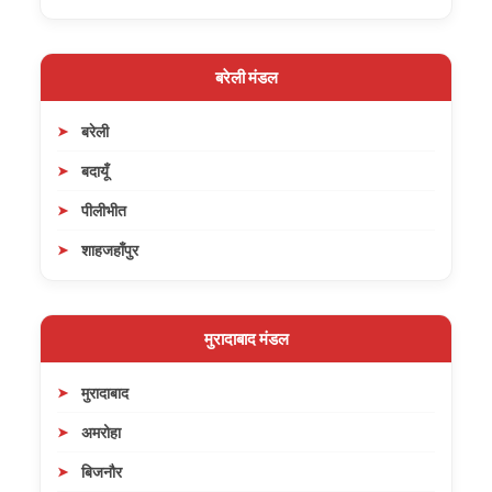
बरेली मंडल
बरेली
बदायूँ
पीलीभीत
शाहजहाँपुर
मुरादाबाद मंडल
मुरादाबाद
अमरोहा
बिजनौर