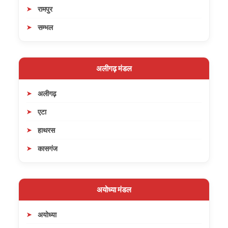
रामपुर
सम्भल
अलीगढ़ मंडल
अलीगढ़
एटा
हाथरस
कासगंज
अयोध्या मंडल
अयोध्या