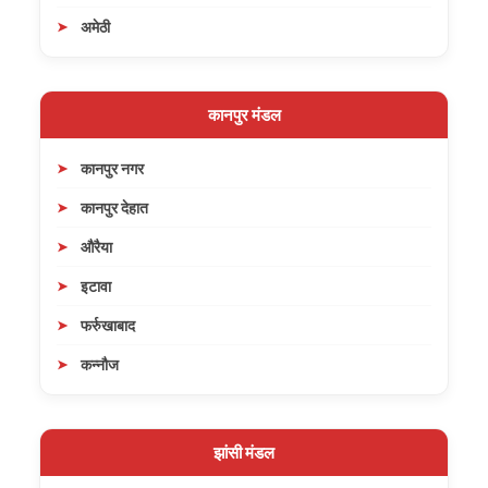
अमेठी
कानपुर मंडल
कानपुर नगर
कानपुर देहात
औरैया
इटावा
फर्रुखाबाद
कन्नौज
झांसी मंडल