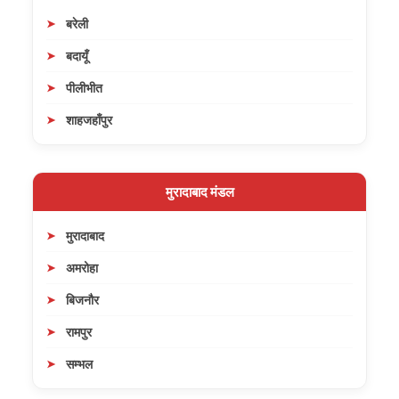
बरेली
बदायूँ
पीलीभीत
शाहजहाँपुर
मुरादाबाद मंडल
मुरादाबाद
अमरोहा
बिजनौर
रामपुर
सम्भल