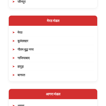
जौनपुर
मेरठ मंडल
मेरठ
बुलंदशहर
गौतम बुद्ध नगर
गाजियाबाद
हापुड़
बागपत
आगरा मंडल
आगरा