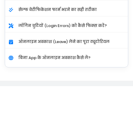
सेल्फ वेरीफिकेशन फार्म भरने का सही तरीका
लॉगिन त्रुटियों (Login Errors) को कैसे फिक्स करें?
ऑनलाइन अवकाश (Leave) लेने का पूरा ट्यूटोरियल
बिना App के ऑनलाइन अवकाश कैसे लें?