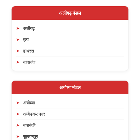
अलीगढ़ मंडल
अलीगढ़
एटा
हाथरस
कासगंज
अयोध्या मंडल
अयोध्या
अम्बेडकर नगर
बाराबंकी
सुल्तानपुर