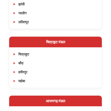
झांसी
जालौन
ललितपुर
चित्रकूट मंडल
चित्रकूट
बाँदा
हमीरपुर
महोबा
आजमगढ़ मंडल