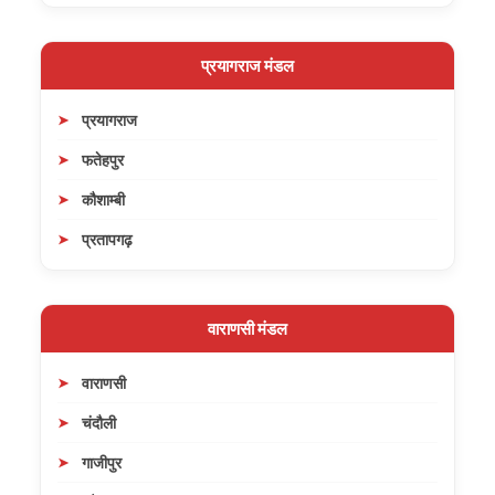
प्रयागराज मंडल
प्रयागराज
फतेहपुर
कौशाम्बी
प्रतापगढ़
वाराणसी मंडल
वाराणसी
चंदौली
गाजीपुर