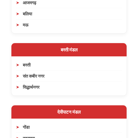
आजमगढ़
बलिया
मऊ
बस्ती मंडल
बस्ती
संत कबीर नगर
सिद्धार्थनगर
देवीपाटन मंडल
गोंडा