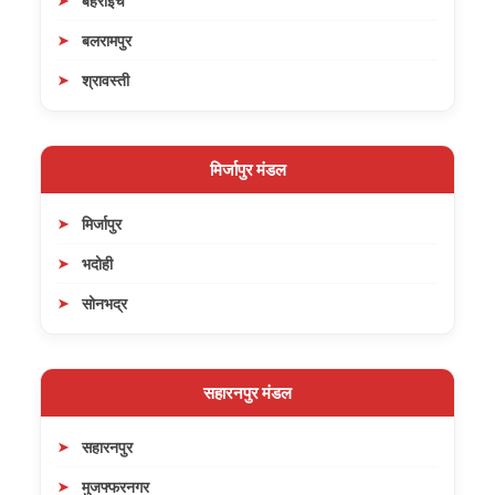
बहराइच
बलरामपुर
श्रावस्ती
मिर्जापुर मंडल
मिर्जापुर
भदोही
सोनभद्र
सहारनपुर मंडल
सहारनपुर
मुजफ्फरनगर