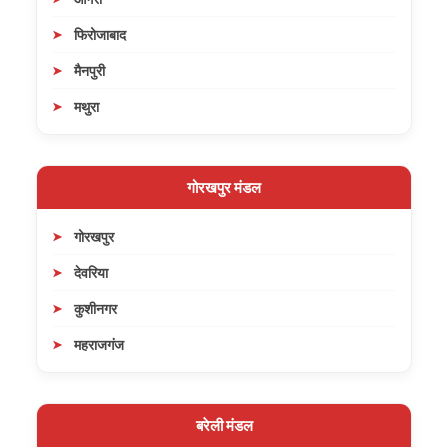
फिरोजाबाद
मैनपुरी
मथुरा
गोरखपुर मंडल
गोरखपुर
देवरिया
कुशीनगर
महराजगंज
बरेली मंडल