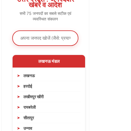
खबरें व आदेश
सभी 75 जनपदों का सबसे सटीक एवं
व्यवस्थित संकलन
लखनऊ मंडल
लखनऊ
हरदोई
लखीमपुर खीरी
रायबरेली
सीतापुर
उन्नाव