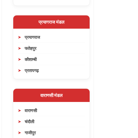
प्रयागराज मंडल
प्रयागराज
फतेहपुर
कौशाम्बी
प्रतापगढ़
वाराणसी मंडल
वाराणसी
चंदौली
गाजीपुर