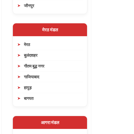
जौनपुर
मेरठ मंडल
मेरठ
बुलंदशहर
गौतम बुद्ध नगर
गाजियाबाद
हापुड़
बागपत
आगरा मंडल