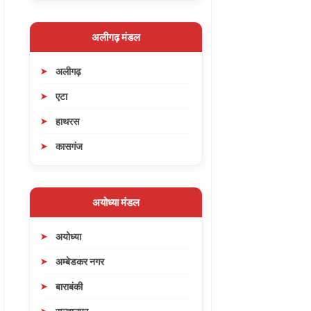
अलीगढ़ मंडल
अलीगढ़
एटा
हाथरस
कासगंज
अयोध्या मंडल
अयोध्या
अम्बेडकर नगर
बाराबंकी