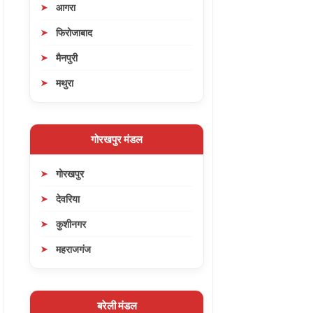
आगरा
फिरोजाबाद
मैनपुरी
मथुरा
गोरखपुर मंडल
गोरखपुर
देवरिया
कुशीनगर
महराजगंज
बरेली मंडल