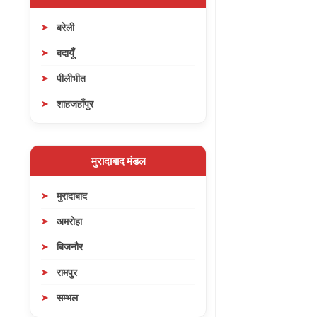
बरेली
बदायूँ
पीलीभीत
शाहजहाँपुर
मुरादाबाद मंडल
मुरादाबाद
अमरोहा
बिजनौर
रामपुर
सम्भल