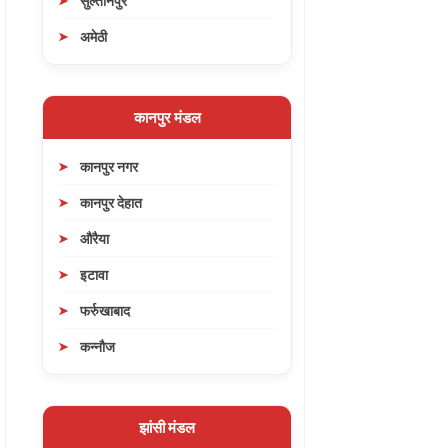
सुल्तानपुर
अमेठी
कानपुर मंडल
कानपुर नगर
कानपुर देहात
औरैया
इटावा
फर्रुखाबाद
कन्नौज
झांसी मंडल