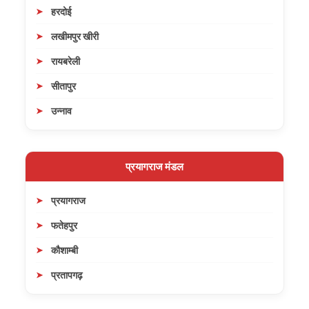
हरदोई
लखीमपुर खीरी
रायबरेली
सीतापुर
उन्नाव
प्रयागराज मंडल
प्रयागराज
फतेहपुर
कौशाम्बी
प्रतापगढ़