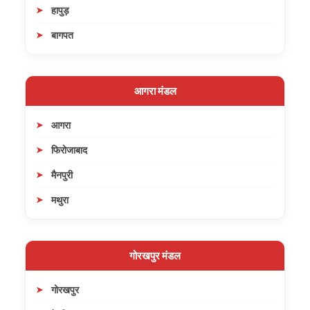
हापुड़
बागपत
आगरा मंडल
आगरा
फिरोजाबाद
मैनपुरी
मथुरा
गोरखपुर मंडल
गोरखपुर