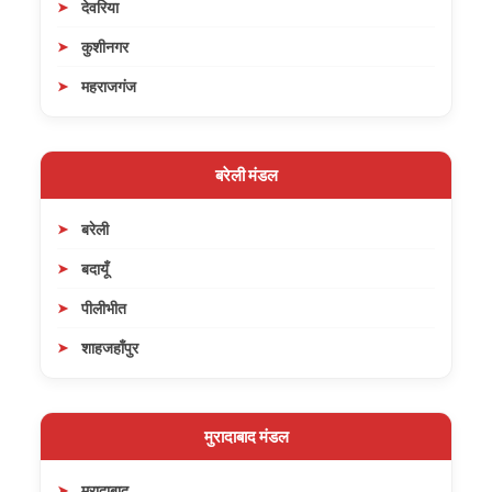
देवरिया
कुशीनगर
महराजगंज
बरेली मंडल
बरेली
बदायूँ
पीलीभीत
शाहजहाँपुर
मुरादाबाद मंडल
मुरादाबाद