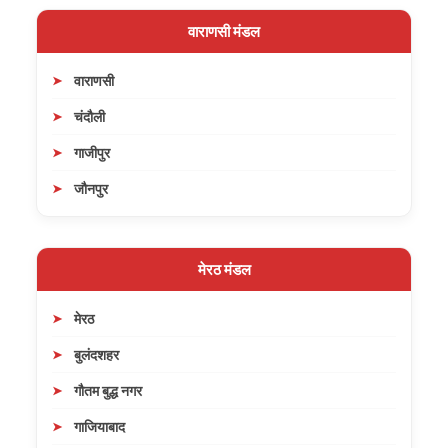
वाराणसी मंडल
वाराणसी
चंदौली
गाजीपुर
जौनपुर
मेरठ मंडल
मेरठ
बुलंदशहर
गौतम बुद्ध नगर
गाजियाबाद