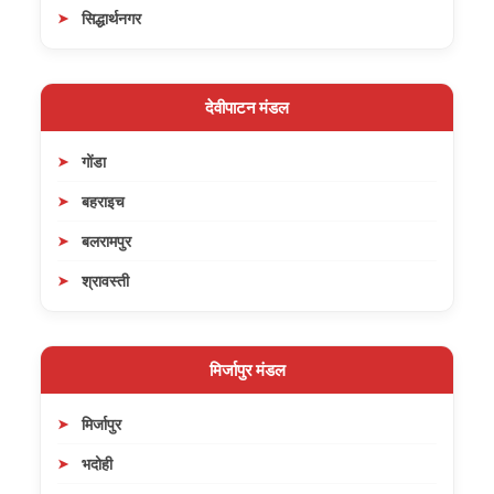
सिद्धार्थनगर
देवीपाटन मंडल
गोंडा
बहराइच
बलरामपुर
श्रावस्ती
मिर्जापुर मंडल
मिर्जापुर
भदोही