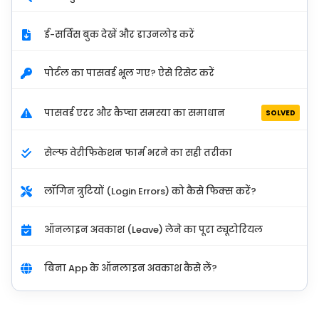
ई-सर्विस बुक देखें और डाउनलोड करें
पोर्टल का पासवर्ड भूल गए? ऐसे रिसेट करें
पासवर्ड एरर और कैप्चा समस्या का समाधान
SOLVED
सेल्फ वेरीफिकेशन फार्म भरने का सही तरीका
लॉगिन त्रुटियों (Login Errors) को कैसे फिक्स करें?
ऑनलाइन अवकाश (Leave) लेने का पूरा ट्यूटोरियल
बिना App के ऑनलाइन अवकाश कैसे लें?