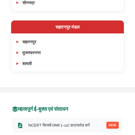
सोनभद्र
सहारनपुर मंडल
सहारनपुर
मुजफ्फरनगर
शामली
महत्वपूर्ण ई-बुक्स एवं संसाधन
NCERT किताबें (कक्षा 1-12) डाउनलोड करें
NEW