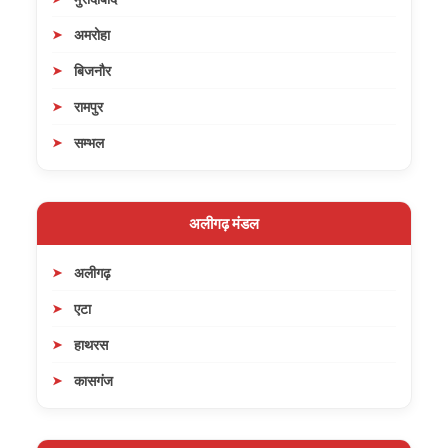
अमरोहा
बिजनौर
रामपुर
सम्भल
अलीगढ़ मंडल
अलीगढ़
एटा
हाथरस
कासगंज