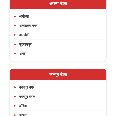
अयोध्या मंडल
अयोध्या
अम्बेडकर नगर
बाराबंकी
सुल्तानपुर
अमेठी
कानपुर मंडल
कानपुर नगर
कानपुर देहात
औरैया
इटावा