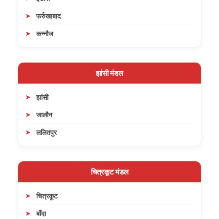
फर्रुखाबाद
कन्नौज
झांसी मंडल
झांसी
जालौन
ललितपुर
चित्रकूट मंडल
चित्रकूट
बाँदा