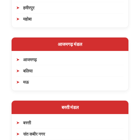
हमीरपुर
महोबा
आजमगढ़ मंडल
आजमगढ़
बलिया
मऊ
बस्ती मंडल
बस्ती
संत कबीर नगर