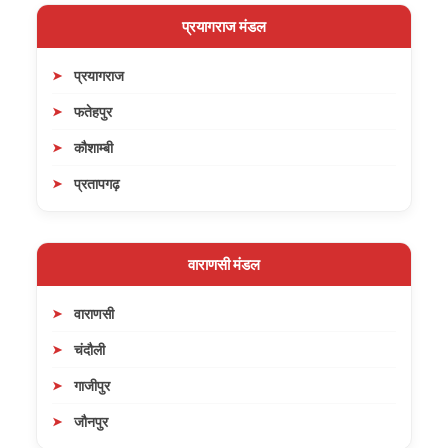
प्रयागराज मंडल
प्रयागराज
फतेहपुर
कौशाम्बी
प्रतापगढ़
वाराणसी मंडल
वाराणसी
चंदौली
गाजीपुर
जौनपुर