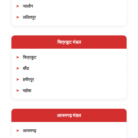
जालौन
ललितपुर
चित्रकूट मंडल
चित्रकूट
बाँदा
हमीरपुर
महोबा
आजमगढ़ मंडल
आजमगढ़