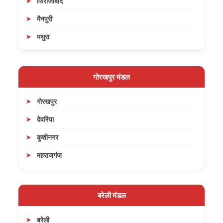
फिरोजाबाद
मैनपुरी
मथुरा
गोरखपुर मंडल
गोरखपुर
देवरिया
कुशीनगर
महराजगंज
बरेली मंडल
बरेली