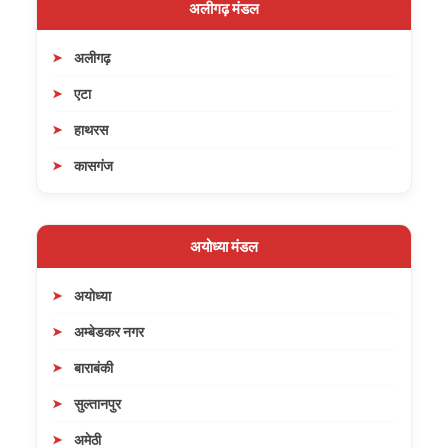
अलीगढ़ मंडल
अलीगढ़
एटा
हाथरस
कासगंज
अयोध्या मंडल
अयोध्या
अम्बेडकर नगर
बाराबंकी
सुल्तानपुर
अमेठी