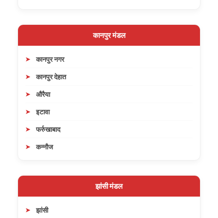
कानपुर मंडल
कानपुर नगर
कानपुर देहात
औरैया
इटावा
फर्रुखाबाद
कन्नौज
झांसी मंडल
झांसी