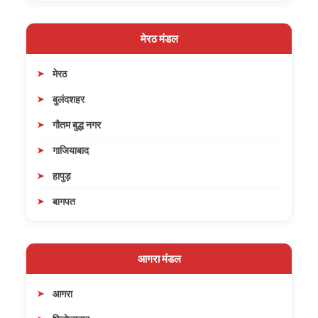
मेरठ मंडल
मेरठ
बुलंदशहर
गौतम बुद्ध नगर
गाजियाबाद
हापुड़
बागपत
आगरा मंडल
आगरा