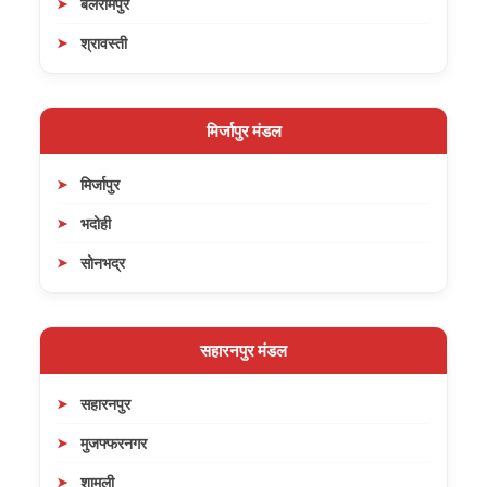
बलरामपुर
श्रावस्ती
मिर्जापुर मंडल
मिर्जापुर
भदोही
सोनभद्र
सहारनपुर मंडल
सहारनपुर
मुजफ्फरनगर
शामली