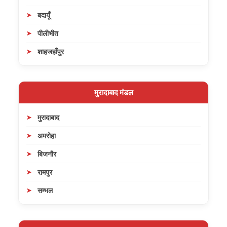
बदायूँ
पीलीभीत
शाहजहाँपुर
मुरादाबाद मंडल
मुरादाबाद
अमरोहा
बिजनौर
रामपुर
सम्भल