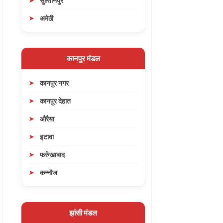
सुल्तानपुर
अमेठी
कानपुर मंडल
कानपुर नगर
कानपुर देहात
औरैया
इटावा
फर्रुखाबाद
कन्नौज
झांसी मंडल