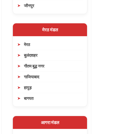
जौनपुर
मेरठ मंडल
मेरठ
बुलंदशहर
गौतम बुद्ध नगर
गाजियाबाद
हापुड़
बागपत
आगरा मंडल