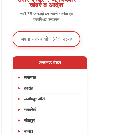
खबरें व आदेश
सभी 75 जनपदों का सबसे सटीक एवं
व्यवस्थित संकलन
लखनऊ मंडल
लखनऊ
हरदोई
लखीमपुर खीरी
रायबरेली
सीतापुर
उन्नाव