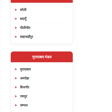
बरेली
बदायूँ
पीलीभीत
शाहजहाँपुर
मुरादाबाद मंडल
मुरादाबाद
अमरोहा
बिजनौर
रामपुर
सम्भल