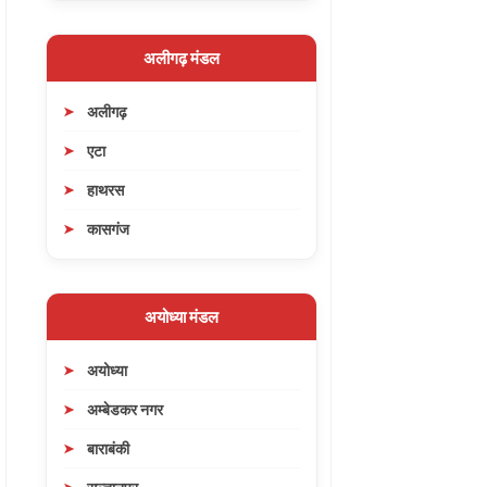
अलीगढ़ मंडल
अलीगढ़
एटा
हाथरस
कासगंज
अयोध्या मंडल
अयोध्या
अम्बेडकर नगर
बाराबंकी