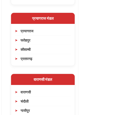
प्रयागराज मंडल
प्रयागराज
फतेहपुर
कौशाम्बी
प्रतापगढ़
वाराणसी मंडल
वाराणसी
चंदौली
गाजीपुर