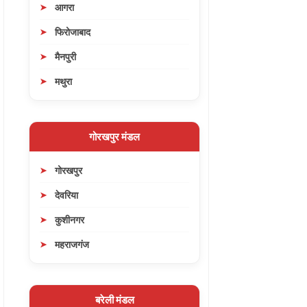
आगरा
फिरोजाबाद
मैनपुरी
मथुरा
गोरखपुर मंडल
गोरखपुर
देवरिया
कुशीनगर
महराजगंज
बरेली मंडल