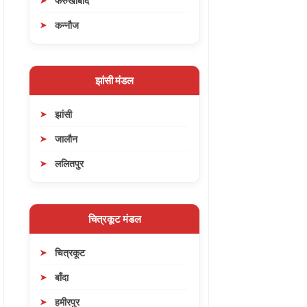
फर्रुखाबाद
कन्नौज
झांसी मंडल
झांसी
जालौन
ललितपुर
चित्रकूट मंडल
चित्रकूट
बाँदा
हमीरपुर