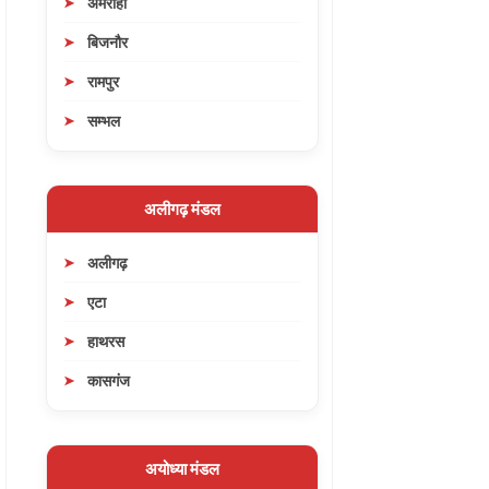
अमरोहा
बिजनौर
रामपुर
सम्भल
अलीगढ़ मंडल
अलीगढ़
एटा
हाथरस
कासगंज
अयोध्या मंडल