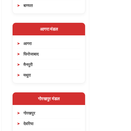
बागपत
आगरा मंडल
आगरा
फिरोजाबाद
मैनपुरी
मथुरा
गोरखपुर मंडल
गोरखपुर
देवरिया