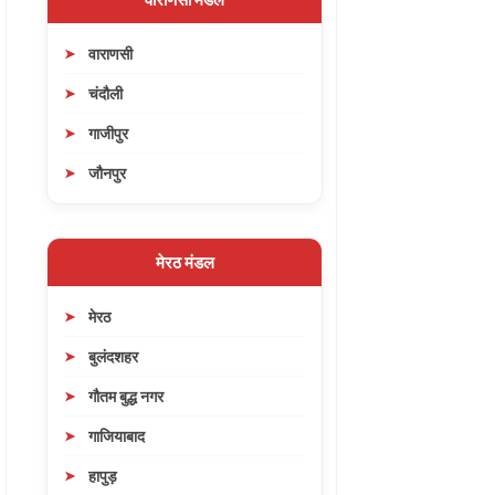
वाराणसी
चंदौली
गाजीपुर
जौनपुर
मेरठ मंडल
मेरठ
बुलंदशहर
गौतम बुद्ध नगर
गाजियाबाद
हापुड़