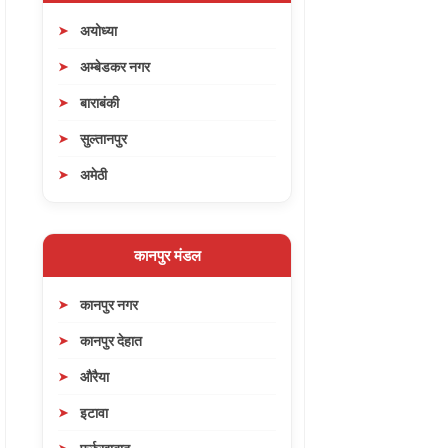
अयोध्या
अम्बेडकर नगर
बाराबंकी
सुल्तानपुर
अमेठी
कानपुर मंडल
कानपुर नगर
कानपुर देहात
औरैया
इटावा