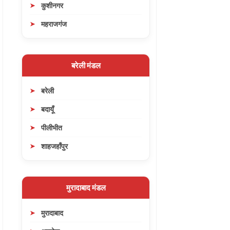
कुशीनगर
महराजगंज
बरेली मंडल
बरेली
बदायूँ
पीलीभीत
शाहजहाँपुर
मुरादाबाद मंडल
मुरादाबाद