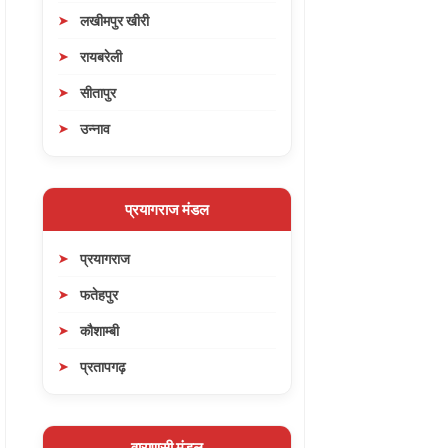
लखीमपुर खीरी
रायबरेली
सीतापुर
उन्नाव
प्रयागराज मंडल
प्रयागराज
फतेहपुर
कौशाम्बी
प्रतापगढ़
वाराणसी मंडल