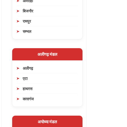
अमरोहा
बिजनौर
रामपुर
सम्भल
अलीगढ़ मंडल
अलीगढ़
एटा
हाथरस
कासगंज
अयोध्या मंडल