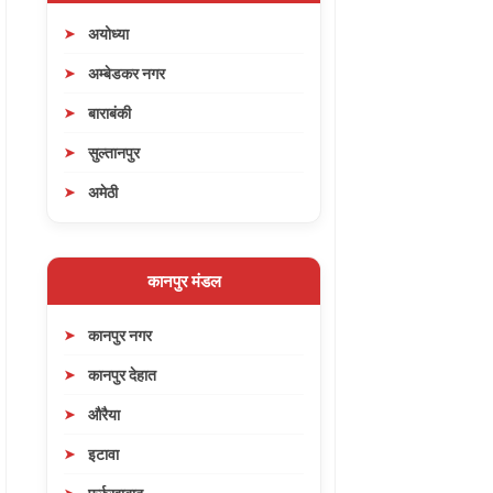
अयोध्या
अम्बेडकर नगर
बाराबंकी
सुल्तानपुर
अमेठी
कानपुर मंडल
कानपुर नगर
कानपुर देहात
औरैया
इटावा