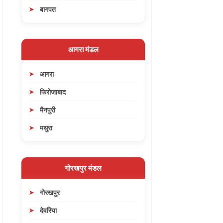
बागपत
आगरा मंडल
आगरा
फिरोजाबाद
मैनपुरी
मथुरा
गोरखपुर मंडल
गोरखपुर
देवरिया