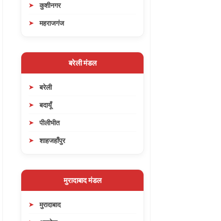
कुशीनगर
महराजगंज
बरेली मंडल
बरेली
बदायूँ
पीलीभीत
शाहजहाँपुर
मुरादाबाद मंडल
मुरादाबाद