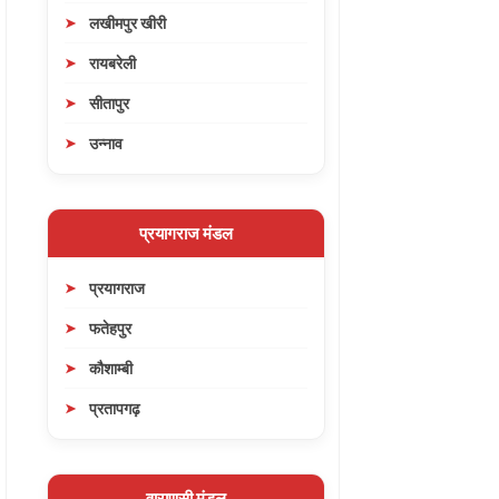
लखीमपुर खीरी
रायबरेली
सीतापुर
उन्नाव
प्रयागराज मंडल
प्रयागराज
फतेहपुर
कौशाम्बी
प्रतापगढ़
वाराणसी मंडल