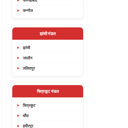
फर्रुखाबाद
कन्नौज
झांसी मंडल
झांसी
जालौन
ललितपुर
चित्रकूट मंडल
चित्रकूट
बाँदा
हमीरपुर