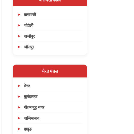
वाराणसी
चंदौली
गाजीपुर
जौनपुर
मेरठ मंडल
मेरठ
बुलंदशहर
गौतम बुद्ध नगर
गाजियाबाद
हापुड़