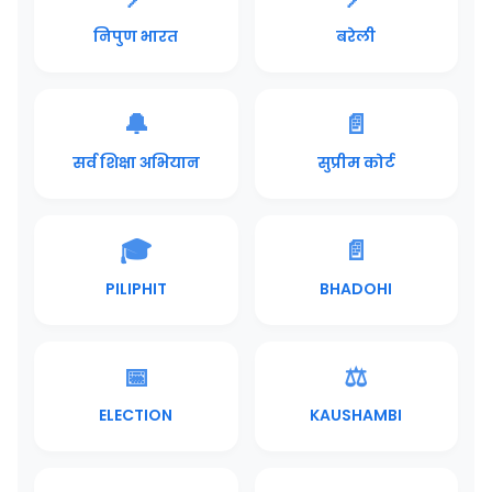
निपुण भारत
बरेली
🔔
📄
सर्व शिक्षा अभियान
सुप्रीम कोर्ट
🎓
📄
PILIPHIT
BHADOHI
📅
⚖️
ELECTION
KAUSHAMBI