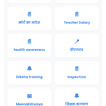
📄
📄
कोर्ट का आदेश
Teacher Salary
📄
📍
health awareness
डीएलएड
🔔
📄
Diksha training
Inspection
📅
🔔
MeenaKiDuniya
शिक्षक कल्याण