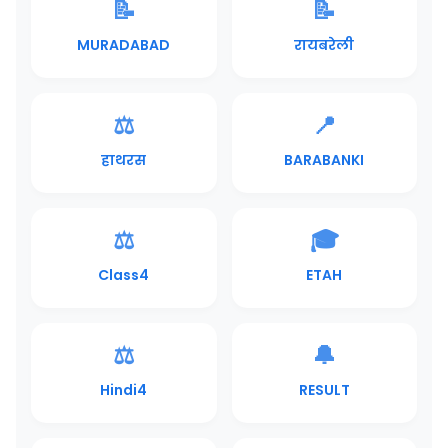
📝
📝
MURADABAD
रायबरेली
⚖️
📍
हाथरस
BARABANKI
⚖️
🎓
Class4
ETAH
⚖️
🔔
Hindi4
RESULT