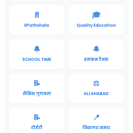
📄
🎓
EPathshala
Quality Education
🔔
🔔
SCHOOL TIME
इनकम टैक्स
📝
⚖️
शैक्षिक गुणवत्ता
ALLAHABAD
📝
📍
टीईटी
विद्यालय समय