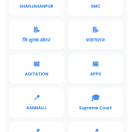
SHAHJAHANPUR
SMC
📝
📝
निःशुल्क स्वेटर
प्रयागराज
📅
📅
AGITATION
APPS
📍
🎓
KANNAUJ
Supreme Court
📍
📍