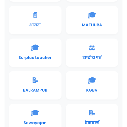
📄
🎓
आगरा
MATHURA
🎓
⚖️
Surplus teacher
राष्ट्रीय पर्व
📝
🎓
BALRAMPUR
KGBV
🎓
📝
Sewayojan
टेकवर्ल्ड