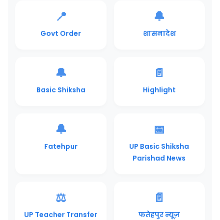
📍
🔔
Govt Order
शासनादेश
🔔
📄
Basic Shiksha
Highlight
🔔
📅
Fatehpur
UP Basic Shiksha
Parishad News
⚖️
📄
UP Teacher Transfer
फतेहपुर न्यूज़