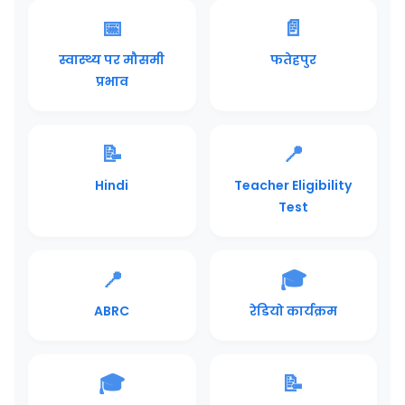
📅
📄
स्वास्थ्य पर मौसमी
फतेहपुर
प्रभाव
📝
📍
Hindi
Teacher Eligibility
Test
📍
🎓
ABRC
रेडियो कार्यक्रम
🎓
📝