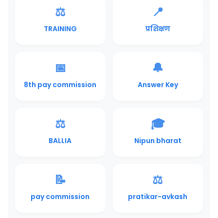
⚖️
📍
TRAINING
प्रशिक्षण
📅
🔔
8th pay commission
Answer Key
⚖️
🎓
BALLIA
Nipun bharat
📝
⚖️
pay commission
pratikar-avkash