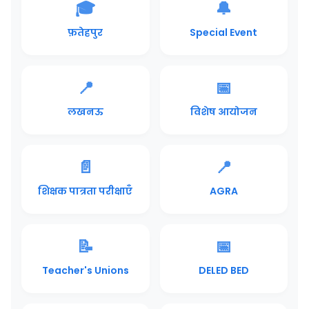
🎓
🔔
फ़तेहपुर
Special Event
📍
📅
लखनऊ
विशेष आयोजन
📄
📍
शिक्षक पात्रता परीक्षाएँ
AGRA
📝
📅
Teacher's Unions
DELED BED