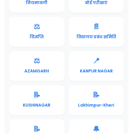
नियमावली
बोर्ड परीक्षाएं
⚖️
📄
विज्ञप्ति
विद्यालय प्रबंध समिति
⚖️
📍
AZAMGARH
KANPUR NAGAR
📝
📝
KUSHINAGAR
Lakhimpur-Kheri
📝
🔔