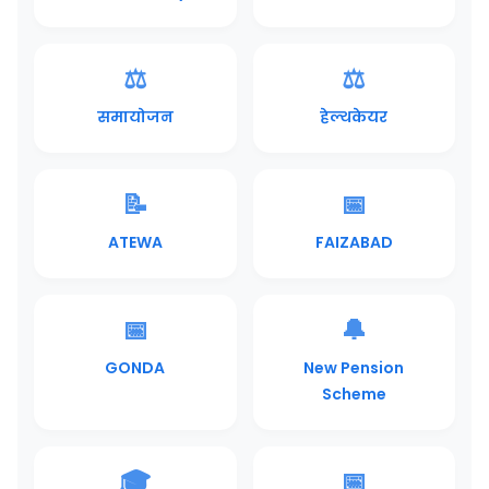
⚖️
⚖️
समायोजन
हेल्थकेयर
📝
📅
ATEWA
FAIZABAD
📅
🔔
GONDA
New Pension
Scheme
🎓
📅