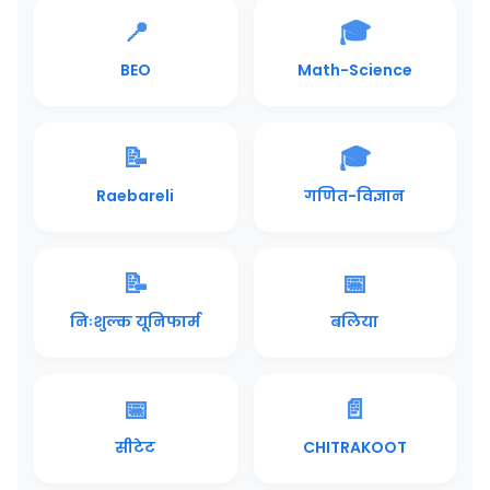
📍
🎓
BEO
Math-Science
📝
🎓
Raebareli
गणित-विज्ञान
📝
📅
निःशुल्क यूनिफार्म
बलिया
📅
📄
सीटेट
CHITRAKOOT