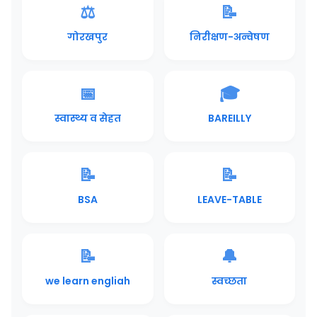
⚖️
📝
गोरखपुर
निरीक्षण-अन्वेषण
📅
🎓
स्वास्थ्य व सेहत
BAREILLY
📝
📝
BSA
LEAVE-TABLE
📝
🔔
we learn engliah
स्वच्छता