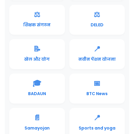
⚖️
⚖️
शिक्षक संगठन
DELED
📝
📍
खेल और योग
नवीन पेंशन योजना
🎓
📅
BADAUN
BTC News
📄
📍
Samayojan
Sports and yoga