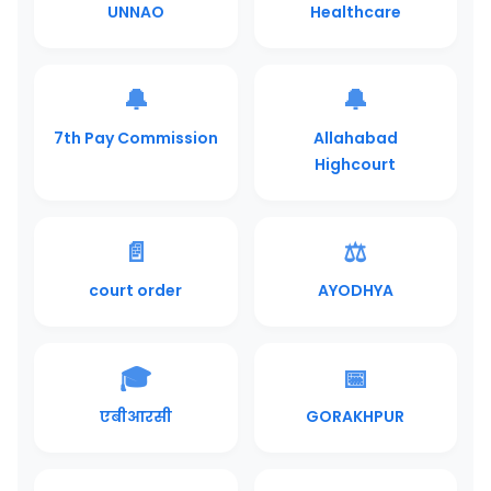
UNNAO
Healthcare
🔔
🔔
7th Pay Commission
Allahabad
Highcourt
📄
⚖️
court order
AYODHYA
🎓
📅
एबीआरसी
GORAKHPUR