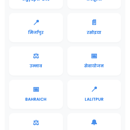
📍
📄
मिर्जापुर
रसोइया
⚖️
📅
उन्नाव
सेवायोजन
📅
📍
BAHRAICH
LALITPUR
⚖️
🔔