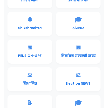
मिड डे मील
उपयोगी प्रपत्र
🔔
🎓
Shikshamitra
ट्रांसफर
📅
📅
PENSION-GPF
निर्वाचन सम्बन्धी खबर
⚖️
⚖️
शिक्षामित्र
Election NEWS
📝
🎓