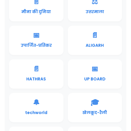
📄
⚖️
मीना की दुनिया
उत्तरमाला
📅
📄
उपार्जित-प्रतिकर
ALIGARH
📄
📅
HATHRAS
UP BOARD
🔔
🎓
techworld
खेलकूद-रैली