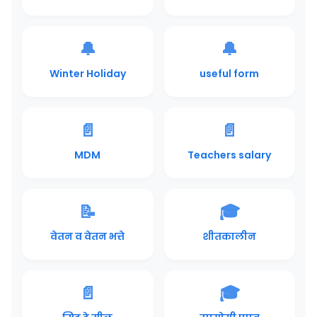
🔔
🔔
Winter Holiday
useful form
📄
📄
MDM
Teachers salary
📝
🎓
वेतन व वेतन भत्ते
शीतकालीन
📄
🎓