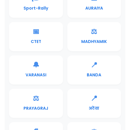
Sport-Rally
AURAIYA
📅
⚖️
CTET
MADHYAMIK
🔔
📍
VARANASI
BANDA
⚖️
📍
PRAYAGRAJ
अटेवा