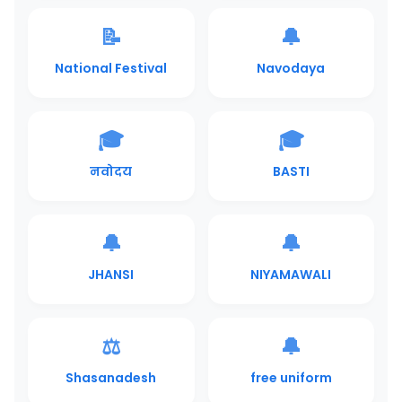
📝
🔔
National Festival
Navodaya
🎓
🎓
नवोदय
BASTI
🔔
🔔
JHANSI
NIYAMAWALI
⚖️
🔔
Shasanadesh
free uniform