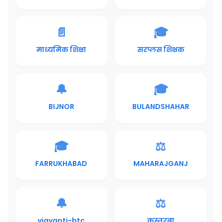
📄
🎓
माध्यमिक शिक्षा
सरप्लस शिक्षक
🔔
🎓
BIJNOR
BULANDSHAHAR
🎓
⚖️
FARRUKHABAD
MAHARAJGANJ
🔔
⚖️
vigyapti-btc
कस्तूरबा