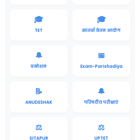
🎓
🎓
TET
सातवाँ वेतन आयोग
🔔
📅
प्रमोशन
Exam-Parishadiya
📝
🔔
ANUDESHAK
परिषदीय परीक्षाएं
⚖️
⚖️
SITAPUR
UPTET