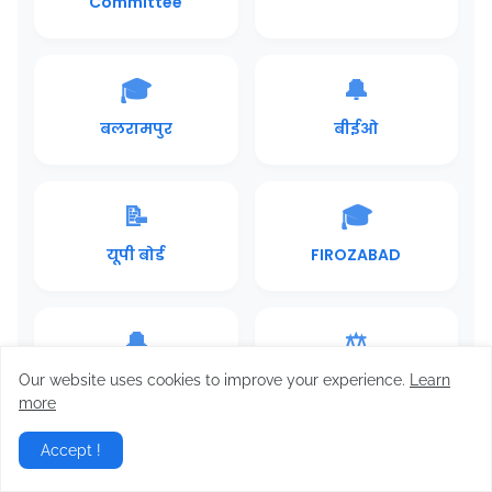
Committee
🎓
🔔
बलरामपुर
बीईओ
📝
🎓
यूपी बोर्ड
FIROZABAD
🔔
⚖️
Hindi5
JAUNPUR
Our website uses cookies to improve your experience.
Learn
more
Accept !
🎓
📝