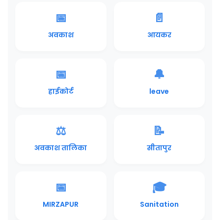
📅
📄
अवकाश
आयकर
📅
🔔
हाईकोर्ट
leave
⚖️
📝
अवकाश तालिका
सीतापुर
📅
🎓
MIRZAPUR
Sanitation