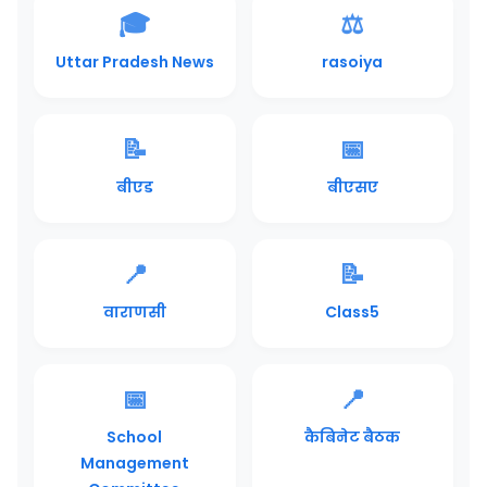
🎓
⚖️
Uttar Pradesh News
rasoiya
📝
📅
बीएड
बीएसए
📍
📝
वाराणसी
Class5
📅
📍
School
कैबिनेट बैठक
Management