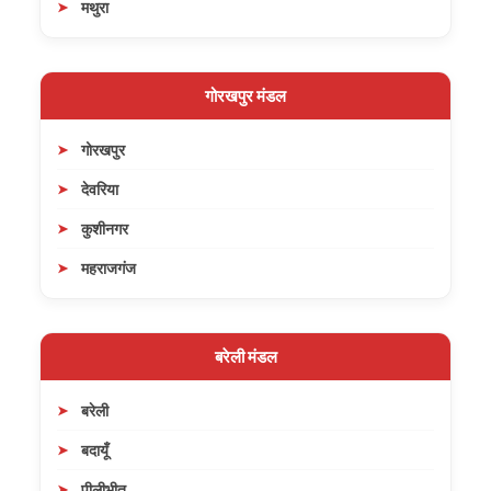
मथुरा
गोरखपुर मंडल
गोरखपुर
देवरिया
कुशीनगर
महराजगंज
बरेली मंडल
बरेली
बदायूँ
पीलीभीत