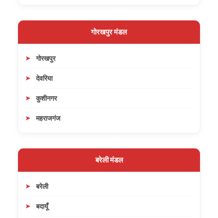
गोरखपुर मंडल
गोरखपुर
देवरिया
कुशीनगर
महराजगंज
बरेली मंडल
बरेली
बदायूँ