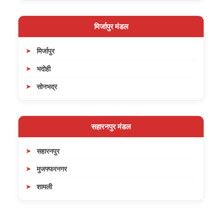
मिर्जापुर मंडल
मिर्जापुर
भदोही
सोनभद्र
सहारनपुर मंडल
सहारनपुर
मुजफ्फरनगर
शामली