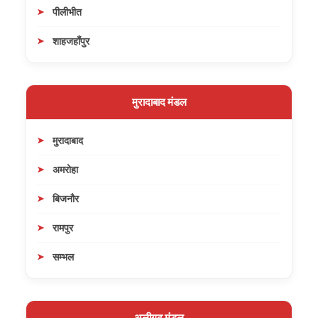
पीलीभीत
शाहजहाँपुर
मुरादाबाद मंडल
मुरादाबाद
अमरोहा
बिजनौर
रामपुर
सम्भल
अलीगढ़ मंडल