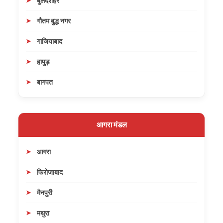
बुलंदशहर
गौतम बुद्ध नगर
गाजियाबाद
हापुड़
बागपत
आगरा मंडल
आगरा
फिरोजाबाद
मैनपुरी
मथुरा