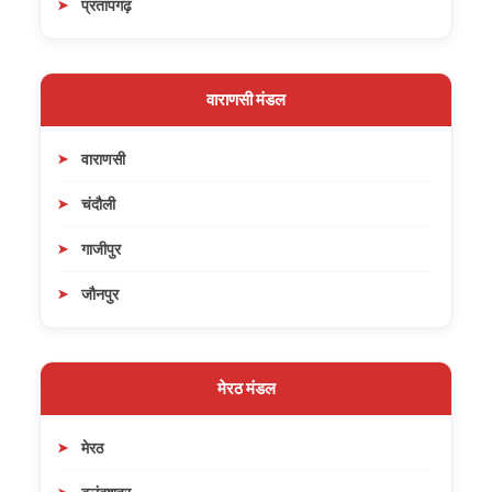
प्रतापगढ़
वाराणसी मंडल
वाराणसी
चंदौली
गाजीपुर
जौनपुर
मेरठ मंडल
मेरठ