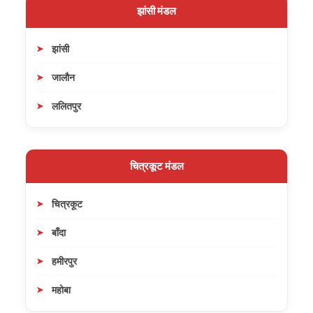
झांसी मंडल
झांसी
जालौन
ललितपुर
चित्रकूट मंडल
चित्रकूट
बाँदा
हमीरपुर
महोबा