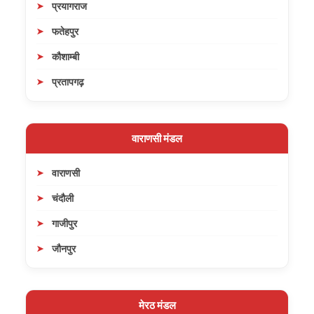
प्रयागराज
फतेहपुर
कौशाम्बी
प्रतापगढ़
वाराणसी मंडल
वाराणसी
चंदौली
गाजीपुर
जौनपुर
मेरठ मंडल