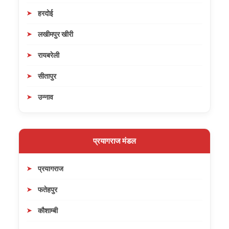
हरदोई
लखीमपुर खीरी
रायबरेली
सीतापुर
उन्नाव
प्रयागराज मंडल
प्रयागराज
फतेहपुर
कौशाम्बी