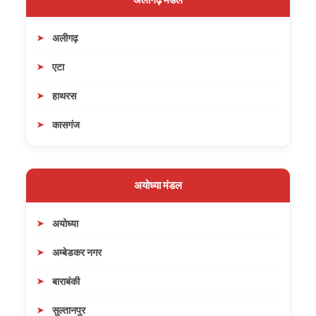
अलीगढ़
एटा
हाथरस
कासगंज
अयोध्या मंडल
अयोध्या
अम्बेडकर नगर
बाराबंकी
सुल्तानपुर