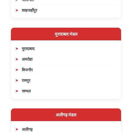
शाहजहाँपुर
मुरादाबाद मंडल
मुरादाबाद
अमरोहा
बिजनौर
रामपुर
सम्भल
अलीगढ़ मंडल
अलीगढ़