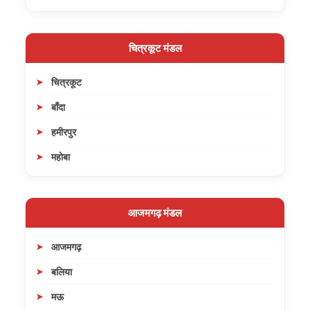
चित्रकूट मंडल
चित्रकूट
बाँदा
हमीरपुर
महोबा
आजमगढ़ मंडल
आजमगढ़
बलिया
मऊ