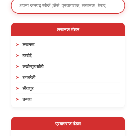
लखनऊ मंडल
लखनऊ
हरदोई
लखीमपुर खीरी
रायबरेली
सीतापुर
उन्नाव
प्रयागराज मंडल