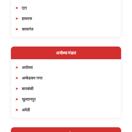
एटा
हाथरस
कासगंज
अयोध्या मंडल
अयोध्या
अम्बेडकर नगर
बाराबंकी
सुल्तानपुर
अमेठी