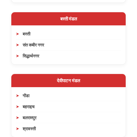
बस्ती मंडल
बस्ती
संत कबीर नगर
सिद्धार्थनगर
देवीपाटन मंडल
गोंडा
बहराइच
बलरामपुर
श्रावस्ती