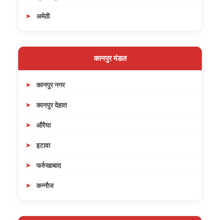
अमेठी
कानपुर मंडल
कानपुर नगर
कानपुर देहात
औरैया
इटावा
फर्रुखाबाद
कन्नौज