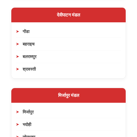
देवीपाटन मंडल
गोंडा
बहराइच
बलरामपुर
श्रावस्ती
मिर्जापुर मंडल
मिर्जापुर
भदोही
सोनभद्र