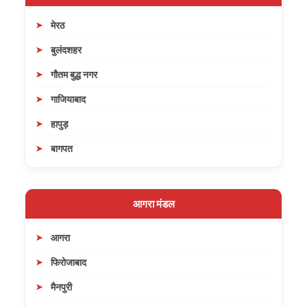
मेरठ
बुलंदशहर
गौतम बुद्ध नगर
गाजियाबाद
हापुड़
बागपत
आगरा मंडल
आगरा
फिरोजाबाद
मैनपुरी