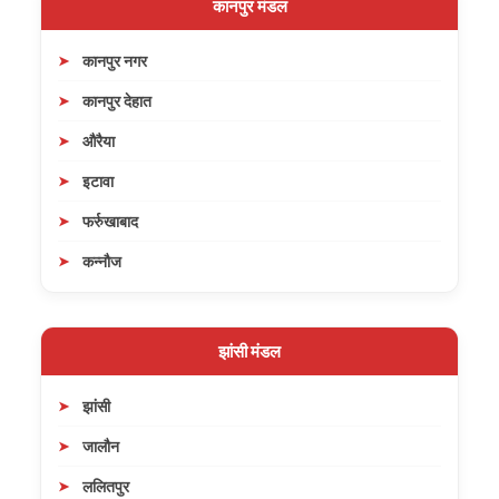
कानपुर मंडल
कानपुर नगर
कानपुर देहात
औरैया
इटावा
फर्रुखाबाद
कन्नौज
झांसी मंडल
झांसी
जालौन
ललितपुर