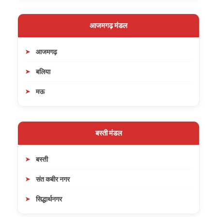
आजमगढ़ मंडल
आजमगढ़
बलिया
मऊ
बस्ती मंडल
बस्ती
संत कबीर नगर
सिद्धार्थनगर