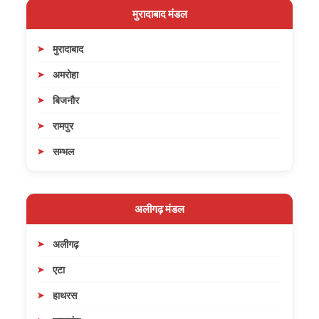
मुरादाबाद मंडल
मुरादाबाद
अमरोहा
बिजनौर
रामपुर
सम्भल
अलीगढ़ मंडल
अलीगढ़
एटा
हाथरस