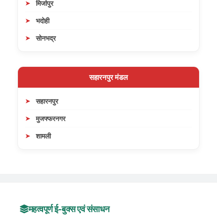
मिर्जापुर
भदोही
सोनभद्र
सहारनपुर मंडल
सहारनपुर
मुजफ्फरनगर
शामली
महत्वपूर्ण ई-बुक्स एवं संसाधन