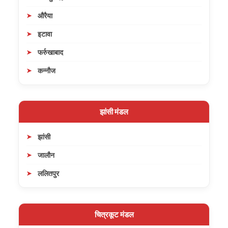
औरैया
इटावा
फर्रुखाबाद
कन्नौज
झांसी मंडल
झांसी
जालौन
ललितपुर
चित्रकूट मंडल