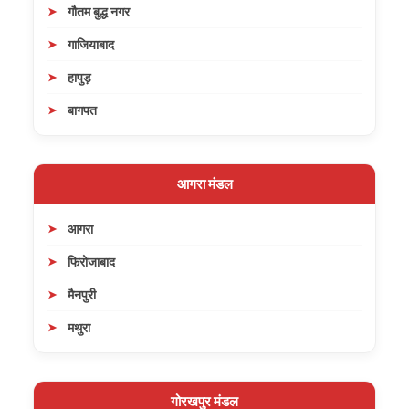
गौतम बुद्ध नगर
गाजियाबाद
हापुड़
बागपत
आगरा मंडल
आगरा
फिरोजाबाद
मैनपुरी
मथुरा
गोरखपुर मंडल