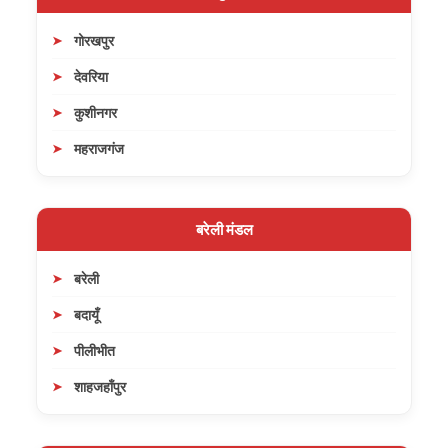
गोरखपुर
देवरिया
कुशीनगर
महराजगंज
बरेली मंडल
बरेली
बदायूँ
पीलीभीत
शाहजहाँपुर