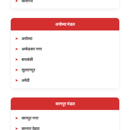
कासगंज
अयोध्या मंडल
अयोध्या
अम्बेडकर नगर
बाराबंकी
सुल्तानपुर
अमेठी
कानपुर मंडल
कानपुर नगर
कानपुर देहात