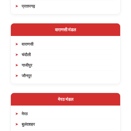
प्रतापगढ़
वाराणसी मंडल
वाराणसी
चंदौली
गाजीपुर
जौनपुर
मेरठ मंडल
मेरठ
बुलंदशहर