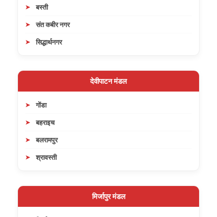
बस्ती
संत कबीर नगर
सिद्धार्थनगर
देवीपाटन मंडल
गोंडा
बहराइच
बलरामपुर
श्रावस्ती
मिर्जापुर मंडल