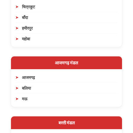
चित्रकूट
बाँदा
हमीरपुर
महोबा
आजमगढ़ मंडल
आजमगढ़
बलिया
मऊ
बस्ती मंडल