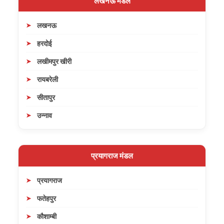
लखनऊ मंडल
लखनऊ
हरदोई
लखीमपुर खीरी
रायबरेली
सीतापुर
उन्नाव
प्रयागराज मंडल
प्रयागराज
फतेहपुर
कौशाम्बी