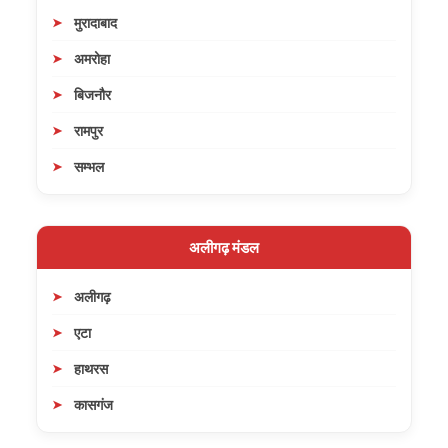
मुरादाबाद
अमरोहा
बिजनौर
रामपुर
सम्भल
अलीगढ़ मंडल
अलीगढ़
एटा
हाथरस
कासगंज