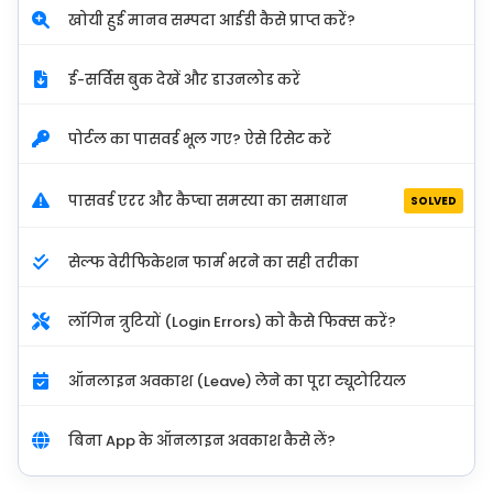
खोयी हुई मानव सम्पदा आईडी कैसे प्राप्त करें?
ई-सर्विस बुक देखें और डाउनलोड करें
पोर्टल का पासवर्ड भूल गए? ऐसे रिसेट करें
पासवर्ड एरर और कैप्चा समस्या का समाधान
SOLVED
सेल्फ वेरीफिकेशन फार्म भरने का सही तरीका
लॉगिन त्रुटियों (Login Errors) को कैसे फिक्स करें?
ऑनलाइन अवकाश (Leave) लेने का पूरा ट्यूटोरियल
बिना App के ऑनलाइन अवकाश कैसे लें?