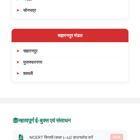
सोनभद्र
सहारनपुर मंडल
सहारनपुर
मुजफ्फरनगर
शामली
महत्वपूर्ण ई-बुक्स एवं संसाधन
NCERT किताबें (कक्षा 1-12) डाउनलोड करें
NEW