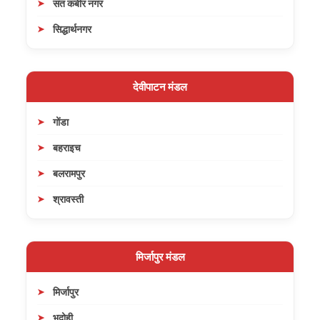
संत कबीर नगर
सिद्धार्थनगर
देवीपाटन मंडल
गोंडा
बहराइच
बलरामपुर
श्रावस्ती
मिर्जापुर मंडल
मिर्जापुर
भदोही