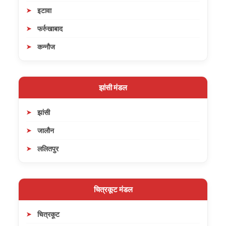
इटावा
फर्रुखाबाद
कन्नौज
झांसी मंडल
झांसी
जालौन
ललितपुर
चित्रकूट मंडल
चित्रकूट