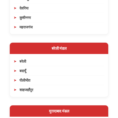
देवरिया
कुशीनगर
महराजगंज
बरेली मंडल
बरेली
बदायूँ
पीलीभीत
शाहजहाँपुर
मुरादाबाद मंडल