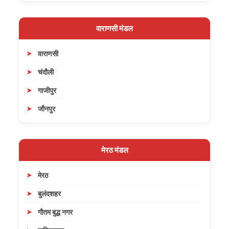
वाराणसी मंडल
वाराणसी
चंदौली
गाजीपुर
जौनपुर
मेरठ मंडल
मेरठ
बुलंदशहर
गौतम बुद्ध नगर