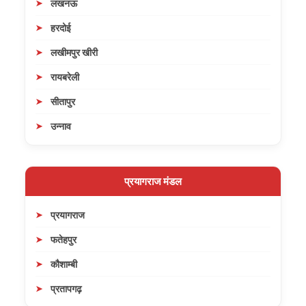
लखनऊ
हरदोई
लखीमपुर खीरी
रायबरेली
सीतापुर
उन्नाव
प्रयागराज मंडल
प्रयागराज
फतेहपुर
कौशाम्बी
प्रतापगढ़