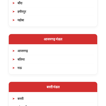
बाँदा
हमीरपुर
महोबा
आजमगढ़ मंडल
आजमगढ़
बलिया
मऊ
बस्ती मंडल
बस्ती