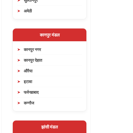
सुल्तानपुर
अमेठी
कानपुर मंडल
कानपुर नगर
कानपुर देहात
औरैया
इटावा
फर्रुखाबाद
कन्नौज
झांसी मंडल