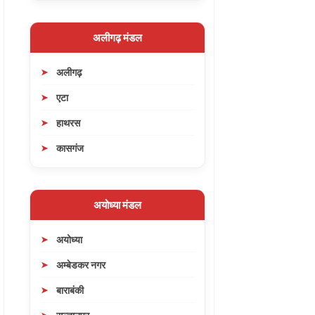
अलीगढ़ मंडल
अलीगढ़
एटा
हाथरस
कासगंज
अयोध्या मंडल
अयोध्या
अम्बेडकर नगर
बाराबंकी