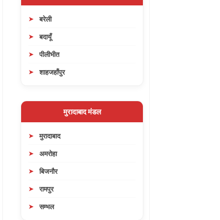
बरेली
बदायूँ
पीलीभीत
शाहजहाँपुर
मुरादाबाद मंडल
मुरादाबाद
अमरोहा
बिजनौर
रामपुर
सम्भल