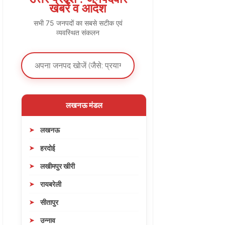
खबरें व आदेश
सभी 75 जनपदों का सबसे सटीक एवं
व्यवस्थित संकलन
लखनऊ मंडल
लखनऊ
हरदोई
लखीमपुर खीरी
रायबरेली
सीतापुर
उन्नाव