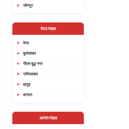
जौनपुर
मेरठ मंडल
मेरठ
बुलंदशहर
गौतम बुद्ध नगर
गाजियाबाद
हापुड़
बागपत
आगरा मंडल