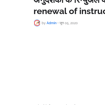
renewal of instru
by
Admin
•
जून 05, 2020