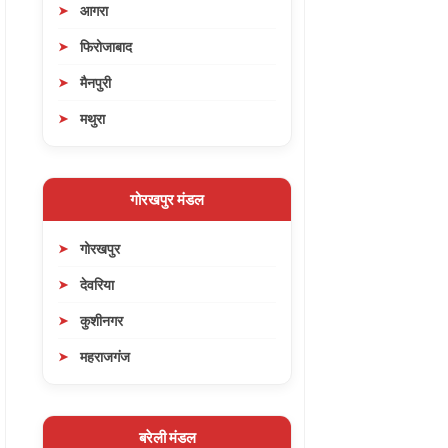
आगरा
फिरोजाबाद
मैनपुरी
मथुरा
गोरखपुर मंडल
गोरखपुर
देवरिया
कुशीनगर
महराजगंज
बरेली मंडल