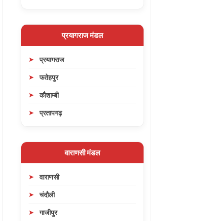
प्रयागराज मंडल
प्रयागराज
फतेहपुर
कौशाम्बी
प्रतापगढ़
वाराणसी मंडल
वाराणसी
चंदौली
गाजीपुर