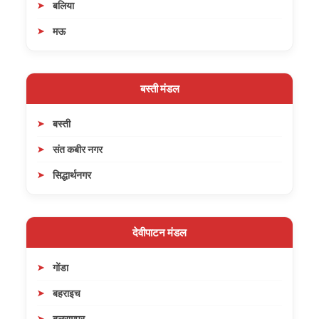
बलिया
मऊ
बस्ती मंडल
बस्ती
संत कबीर नगर
सिद्धार्थनगर
देवीपाटन मंडल
गोंडा
बहराइच
बलरामपुर