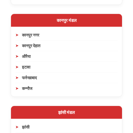
कानपुर मंडल
कानपुर नगर
कानपुर देहात
औरैया
इटावा
फर्रुखाबाद
कन्नौज
झांसी मंडल
झांसी