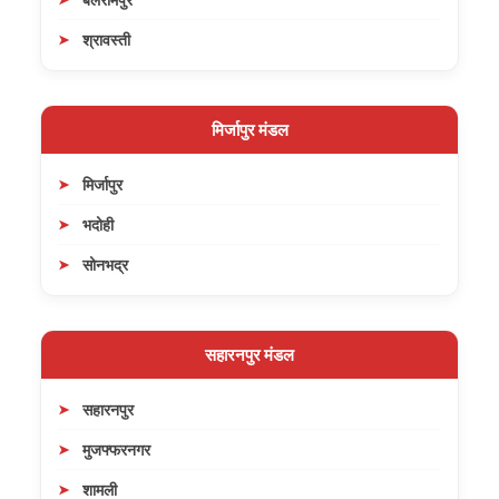
श्रावस्ती
मिर्जापुर मंडल
मिर्जापुर
भदोही
सोनभद्र
सहारनपुर मंडल
सहारनपुर
मुजफ्फरनगर
शामली