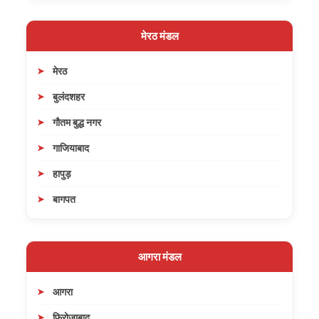
मेरठ मंडल
मेरठ
बुलंदशहर
गौतम बुद्ध नगर
गाजियाबाद
हापुड़
बागपत
आगरा मंडल
आगरा
फिरोजाबाद