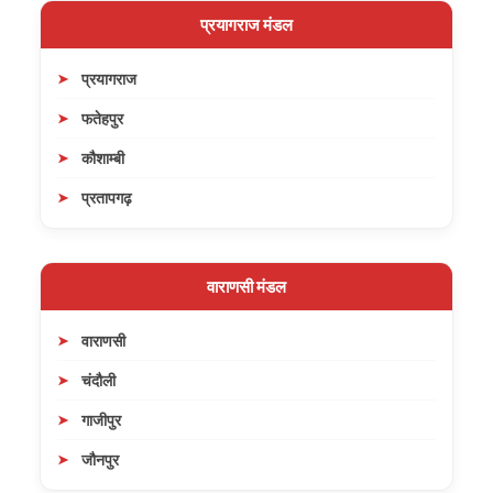
प्रयागराज मंडल
प्रयागराज
फतेहपुर
कौशाम्बी
प्रतापगढ़
वाराणसी मंडल
वाराणसी
चंदौली
गाजीपुर
जौनपुर