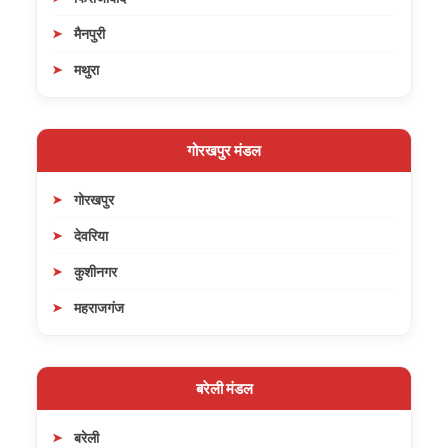
मैनपुरी
मथुरा
गोरखपुर मंडल
गोरखपुर
देवरिया
कुशीनगर
महराजगंज
बरेली मंडल
बरेली