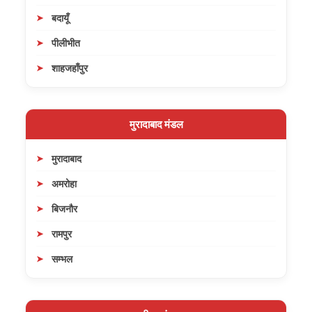
बदायूँ
पीलीभीत
शाहजहाँपुर
मुरादाबाद मंडल
मुरादाबाद
अमरोहा
बिजनौर
रामपुर
सम्भल