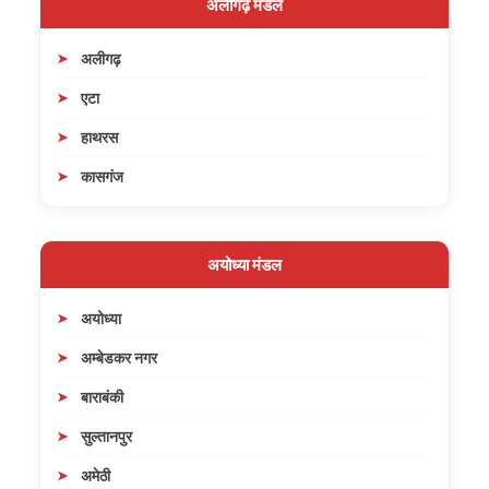
अलीगढ़ मंडल
अलीगढ़
एटा
हाथरस
कासगंज
अयोध्या मंडल
अयोध्या
अम्बेडकर नगर
बाराबंकी
सुल्तानपुर
अमेठी