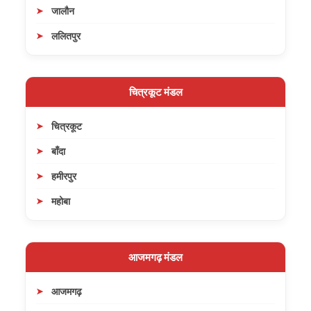
जालौन
ललितपुर
चित्रकूट मंडल
चित्रकूट
बाँदा
हमीरपुर
महोबा
आजमगढ़ मंडल
आजमगढ़