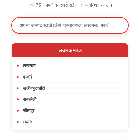
सभी 75 जनपदों का सबसे सटीक एवं व्यवस्थित संकलन
लखनऊ मंडल
लखनऊ
हरदोई
लखीमपुर खीरी
रायबरेली
सीतापुर
उन्नाव