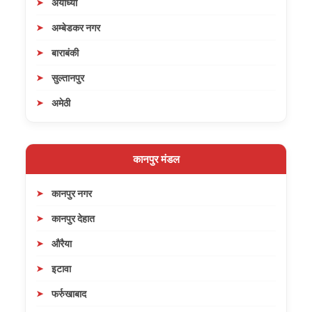
अयोध्या
अम्बेडकर नगर
बाराबंकी
सुल्तानपुर
अमेठी
कानपुर मंडल
कानपुर नगर
कानपुर देहात
औरैया
इटावा
फर्रुखाबाद