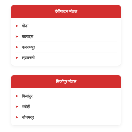
देवीपाटन मंडल
गोंडा
बहराइच
बलरामपुर
श्रावस्ती
मिर्जापुर मंडल
मिर्जापुर
भदोही
सोनभद्र