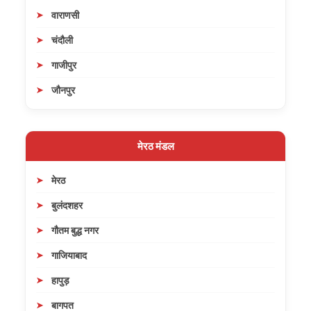
वाराणसी
चंदौली
गाजीपुर
जौनपुर
मेरठ मंडल
मेरठ
बुलंदशहर
गौतम बुद्ध नगर
गाजियाबाद
हापुड़
बागपत