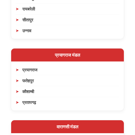
रायबरेली
सीतापुर
उन्नाव
प्रयागराज मंडल
प्रयागराज
फतेहपुर
कौशाम्बी
प्रतापगढ़
वाराणसी मंडल