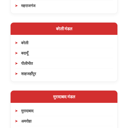
महराजगंज
बरेली मंडल
बरेली
बदायूँ
पीलीभीत
शाहजहाँपुर
मुरादाबाद मंडल
मुरादाबाद
अमरोहा