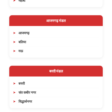
महोबा
आजमगढ़ मंडल
आजमगढ़
बलिया
मऊ
बस्ती मंडल
बस्ती
संत कबीर नगर
सिद्धार्थनगर