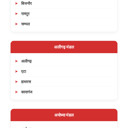
बिजनौर
रामपुर
सम्भल
अलीगढ़ मंडल
अलीगढ़
एटा
हाथरस
कासगंज
अयोध्या मंडल