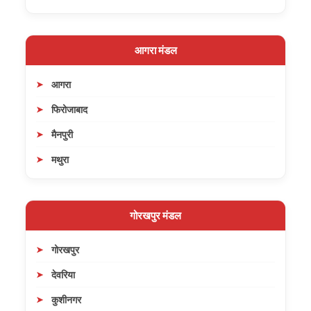
आगरा मंडल
आगरा
फिरोजाबाद
मैनपुरी
मथुरा
गोरखपुर मंडल
गोरखपुर
देवरिया
कुशीनगर