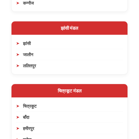
कन्नौज
झांसी मंडल
झांसी
जालौन
ललितपुर
चित्रकूट मंडल
चित्रकूट
बाँदा
हमीरपुर