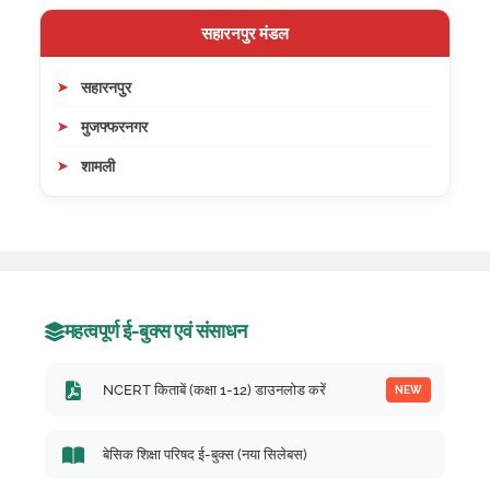
सहारनपुर मंडल
सहारनपुर
मुजफ्फरनगर
शामली
महत्वपूर्ण ई-बुक्स एवं संसाधन
NCERT किताबें (कक्षा 1-12) डाउनलोड करें
NEW
बेसिक शिक्षा परिषद ई-बुक्स (नया सिलेबस)