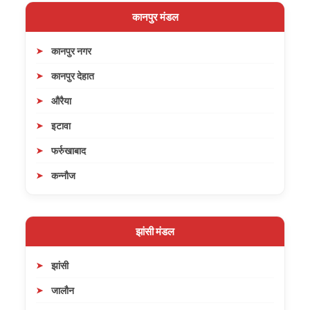
कानपुर मंडल
कानपुर नगर
कानपुर देहात
औरैया
इटावा
फर्रुखाबाद
कन्नौज
झांसी मंडल
झांसी
जालौन