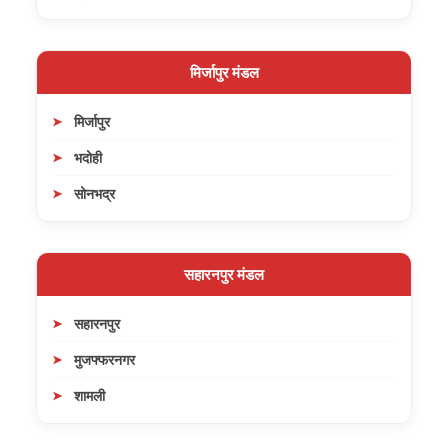
मिर्जापुर मंडल
मिर्जापुर
भदोही
सोनभद्र
सहारनपुर मंडल
सहारनपुर
मुजफ्फरनगर
शामली