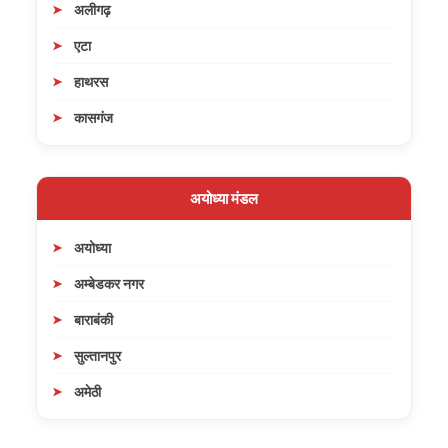
अलीगढ़
एटा
हाथरस
कासगंज
अयोध्या मंडल
अयोध्या
अम्बेडकर नगर
बाराबंकी
सुल्तानपुर
अमेठी