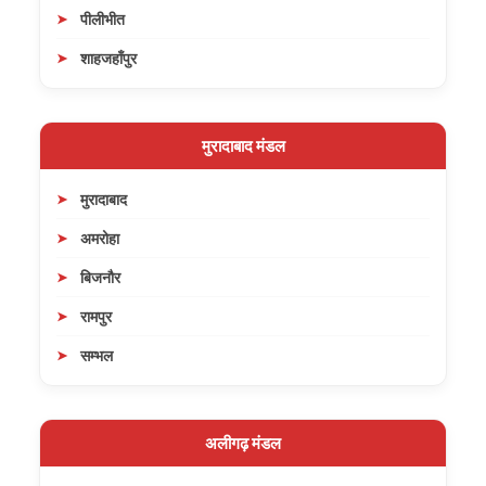
पीलीभीत
शाहजहाँपुर
मुरादाबाद मंडल
मुरादाबाद
अमरोहा
बिजनौर
रामपुर
सम्भल
अलीगढ़ मंडल