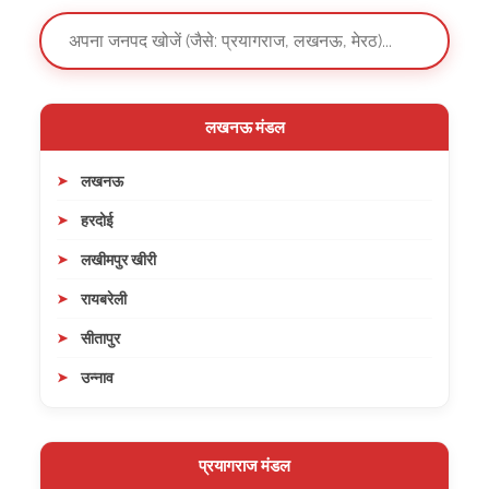
लखनऊ मंडल
लखनऊ
हरदोई
लखीमपुर खीरी
रायबरेली
सीतापुर
उन्नाव
प्रयागराज मंडल