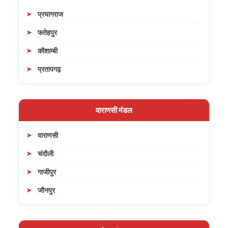
प्रयागराज
फतेहपुर
कौशाम्बी
प्रतापगढ़
वाराणसी मंडल
वाराणसी
चंदौली
गाजीपुर
जौनपुर