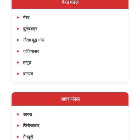
मेरठ मंडल
मेरठ
बुलंदशहर
गौतम बुद्ध नगर
गाजियाबाद
हापुड़
बागपत
आगरा मंडल
आगरा
फिरोजाबाद
मैनपुरी