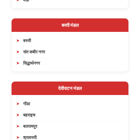
बस्ती मंडल
बस्ती
संत कबीर नगर
सिद्धार्थनगर
देवीपाटन मंडल
गोंडा
बहराइच
बलरामपुर
श्रावस्ती