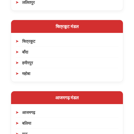
ललितपुर
चित्रकूट मंडल
चित्रकूट
बाँदा
हमीरपुर
महोबा
आजमगढ़ मंडल
आजमगढ़
बलिया
मऊ