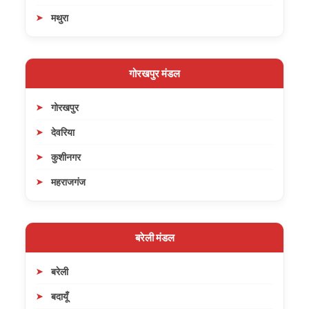
मथुरा
गोरखपुर मंडल
गोरखपुर
देवरिया
कुशीनगर
महराजगंज
बरेली मंडल
बरेली
बदायूँ