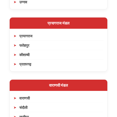
उन्नाव
प्रयागराज मंडल
प्रयागराज
फतेहपुर
कौशाम्बी
प्रतापगढ़
वाराणसी मंडल
वाराणसी
चंदौली
गाजीपुर