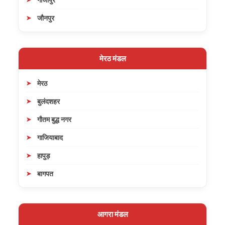
जौनपुर
मेरठ मंडल
मेरठ
बुलंदशहर
गौतम बुद्ध नगर
गाजियाबाद
हापुड़
बागपत
आगरा मंडल