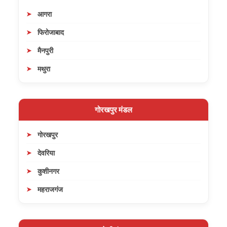
आगरा
फिरोजाबाद
मैनपुरी
मथुरा
गोरखपुर मंडल
गोरखपुर
देवरिया
कुशीनगर
महराजगंज