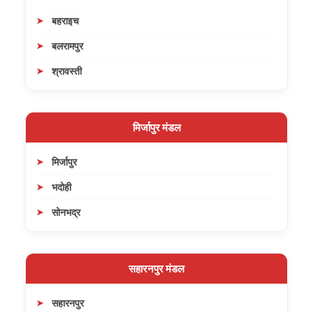
बहराइच
बलरामपुर
श्रावस्ती
मिर्जापुर मंडल
मिर्जापुर
भदोही
सोनभद्र
सहारनपुर मंडल
सहारनपुर