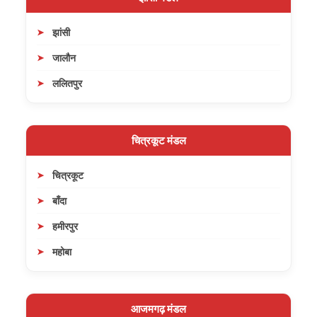
झांसी
जालौन
ललितपुर
चित्रकूट मंडल
चित्रकूट
बाँदा
हमीरपुर
महोबा
आजमगढ़ मंडल