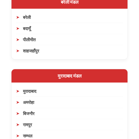
बरेली मंडल
बरेली
बदायूँ
पीलीभीत
शाहजहाँपुर
मुरादाबाद मंडल
मुरादाबाद
अमरोहा
बिजनौर
रामपुर
सम्भल