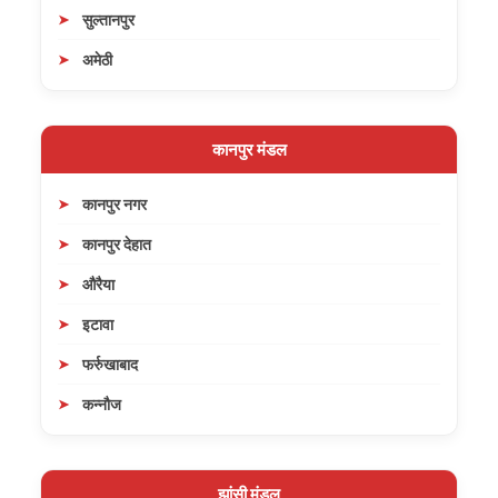
सुल्तानपुर
अमेठी
कानपुर मंडल
कानपुर नगर
कानपुर देहात
औरैया
इटावा
फर्रुखाबाद
कन्नौज
झांसी मंडल