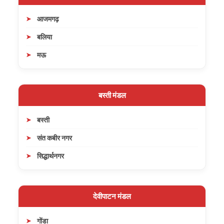
आजमगढ़
बलिया
मऊ
बस्ती मंडल
बस्ती
संत कबीर नगर
सिद्धार्थनगर
देवीपाटन मंडल
गोंडा