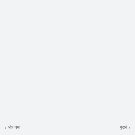
और नया
पुराने