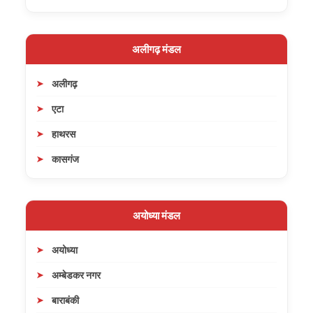
अलीगढ़ मंडल
अलीगढ़
एटा
हाथरस
कासगंज
अयोध्या मंडल
अयोध्या
अम्बेडकर नगर
बाराबंकी