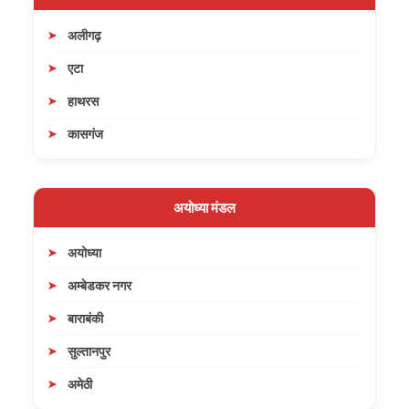
अलीगढ़
एटा
हाथरस
कासगंज
अयोध्या मंडल
अयोध्या
अम्बेडकर नगर
बाराबंकी
सुल्तानपुर
अमेठी