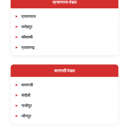
प्रयागराज मंडल
प्रयागराज
फतेहपुर
कौशाम्बी
प्रतापगढ़
वाराणसी मंडल
वाराणसी
चंदौली
गाजीपुर
जौनपुर