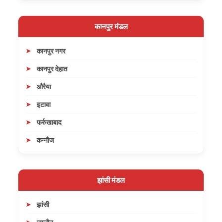
कानपुर मंडल
कानपुर नगर
कानपुर देहात
औरैया
इटावा
फर्रुखाबाद
कन्नौज
झांसी मंडल
झांसी