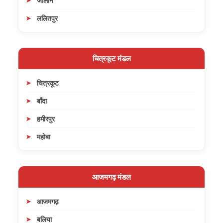
जालौन
ललितपुर
चित्रकूट मंडल
चित्रकूट
बाँदा
हमीरपुर
महोबा
आजमगढ़ मंडल
आजमगढ़
बलिया