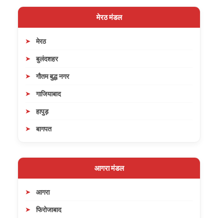
मेरठ मंडल
मेरठ
बुलंदशहर
गौतम बुद्ध नगर
गाजियाबाद
हापुड़
बागपत
आगरा मंडल
आगरा
फिरोजाबाद