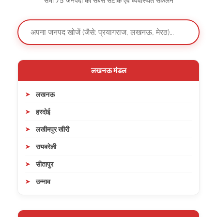
सभी 75 जनपदों का सबसे सटीक एवं व्यवस्थित संकलन
लखनऊ मंडल
लखनऊ
हरदोई
लखीमपुर खीरी
रायबरेली
सीतापुर
उन्नाव