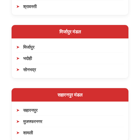
श्रावस्ती
मिर्जापुर मंडल
मिर्जापुर
भदोही
सोनभद्र
सहारनपुर मंडल
सहारनपुर
मुजफ्फरनगर
शामली