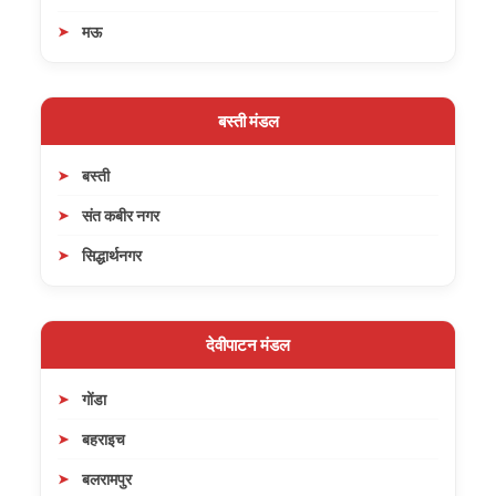
मऊ
बस्ती मंडल
बस्ती
संत कबीर नगर
सिद्धार्थनगर
देवीपाटन मंडल
गोंडा
बहराइच
बलरामपुर