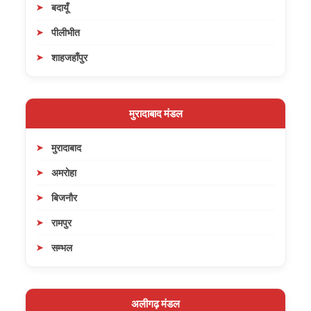
बदायूँ
पीलीभीत
शाहजहाँपुर
मुरादाबाद मंडल
मुरादाबाद
अमरोहा
बिजनौर
रामपुर
सम्भल
अलीगढ़ मंडल