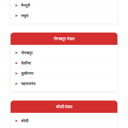
मैनपुरी
मथुरा
गोरखपुर मंडल
गोरखपुर
देवरिया
कुशीनगर
महराजगंज
बरेली मंडल
बरेली