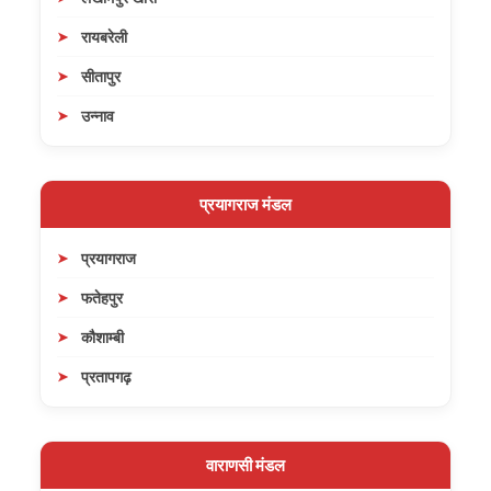
रायबरेली
सीतापुर
उन्नाव
प्रयागराज मंडल
प्रयागराज
फतेहपुर
कौशाम्बी
प्रतापगढ़
वाराणसी मंडल