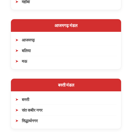
महोबा
आजमगढ़ मंडल
आजमगढ़
बलिया
मऊ
बस्ती मंडल
बस्ती
संत कबीर नगर
सिद्धार्थनगर