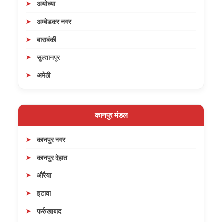
अयोध्या
अम्बेडकर नगर
बाराबंकी
सुल्तानपुर
अमेठी
कानपुर मंडल
कानपुर नगर
कानपुर देहात
औरैया
इटावा
फर्रुखाबाद