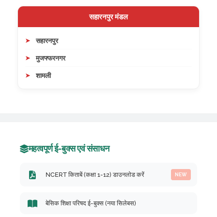
सहारनपुर मंडल
सहारनपुर
मुजफ्फरनगर
शामली
महत्वपूर्ण ई-बुक्स एवं संसाधन
NCERT किताबें (कक्षा 1-12) डाउनलोड करें
NEW
बेसिक शिक्षा परिषद ई-बुक्स (नया सिलेबस)