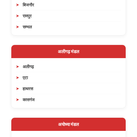
बिजनौर
रामपुर
सम्भल
अलीगढ़ मंडल
अलीगढ़
एटा
हाथरस
कासगंज
अयोध्या मंडल