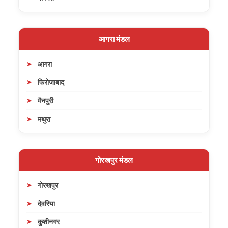
आगरा मंडल
आगरा
फिरोजाबाद
मैनपुरी
मथुरा
गोरखपुर मंडल
गोरखपुर
देवरिया
कुशीनगर