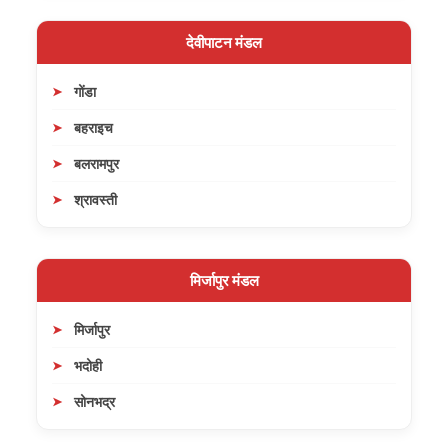
देवीपाटन मंडल
गोंडा
बहराइच
बलरामपुर
श्रावस्ती
मिर्जापुर मंडल
मिर्जापुर
भदोही
सोनभद्र