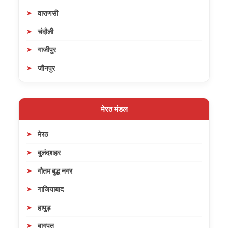
वाराणसी
चंदौली
गाजीपुर
जौनपुर
मेरठ मंडल
मेरठ
बुलंदशहर
गौतम बुद्ध नगर
गाजियाबाद
हापुड़
बागपत