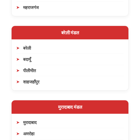
महराजगंज
बरेली मंडल
बरेली
बदायूँ
पीलीभीत
शाहजहाँपुर
मुरादाबाद मंडल
मुरादाबाद
अमरोहा